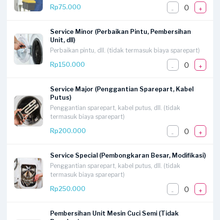
0
Rp75.000
-
+
Service Minor (Perbaikan Pintu, Pembersihan
Unit, dll)
Perbaikan pintu, dll. (tidak termasuk biaya sparepart)
0
Rp150.000
-
+
Service Major (Penggantian Sparepart, Kabel
Putus)
Penggantian sparepart, kabel putus, dll. (tidak
termasuk biaya sparepart)
0
Rp200.000
-
+
Service Special (Pembongkaran Besar, Modifikasi)
Penggantian sparepart, kabel putus, dll. (tidak
termasuk biaya sparepart)
0
Rp250.000
-
+
Pembersihan Unit Mesin Cuci Semi (Tidak