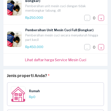
Bongkar)
Pembersihan unit mesin cuci dengan tidak
membongkar tabung, dll
0
Rp250.000
-
+
Pembersihan Unit Mesin Cuci Full (Bongkar)
Pembersihan mesin cuci secara menyeluruh hingga
part kecil
0
Rp450.000
-
+
Lihat daftar harga Service Mesin Cuci
Jenis properti Anda?
*
Rumah
Rp0