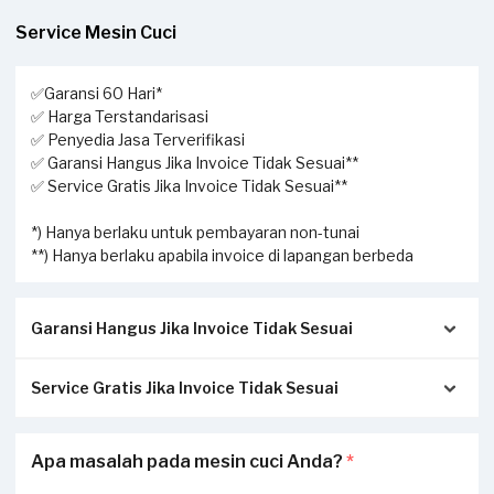
Service Mesin Cuci
✅Garansi 60 Hari*
✅ Harga Terstandarisasi
✅ Penyedia Jasa Terverifikasi
✅ Garansi Hangus Jika Invoice Tidak Sesuai**
✅ Service Gratis Jika Invoice Tidak Sesuai**
*) Hanya berlaku untuk pembayaran non-tunai
**) Hanya berlaku apabila invoice di lapangan berbeda
Garansi Hangus Jika Invoice Tidak Sesuai
Service Gratis Jika Invoice Tidak Sesuai
Pastikan kwitansi/invoice yang diterbitkan dari Sejasa
sesuai dengan pengerjaan sesungguhnya di tempat Anda:
Apabila Anda menerima perbedaan invoice antara
Apa masalah pada mesin cuci Anda?
*
Invoice akan dikirimkan via Email / Whatsapp.
pengerjaan service di lapangan dengan transaksi yang
Jika tidak sesuai, garansi akan hangus.