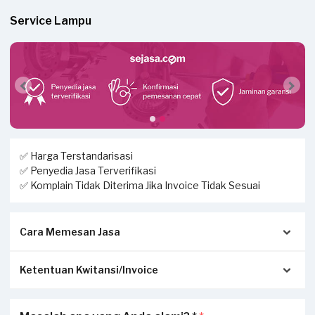
Service Lampu
✅ Harga Terstandarisasi
✅ Penyedia Jasa Terverifikasi
✅ Komplain Tidak Diterima Jika Invoice Tidak Sesuai
Cara Memesan Jasa
Ketentuan Kwitansi/Invoice
1. Isi form dengan lengkap, kemudian buat permintaan jasa.
2. Mitra Sejasa akan menghubungi Anda untuk
mengonfirmasi pemesanan jasa.
Pastikan kwitansi/invoice yang diterbitkan dari Sejasa