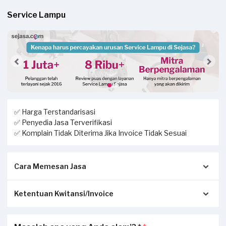
Service Lampu
✅ Harga Terstandarisasi
✅ Penyedia Jasa Terverifikasi
✅ Komplain Tidak Diterima Jika Invoice Tidak Sesuai
Cara Memesan Jasa
Ketentuan Kwitansi/Invoice
1. Isi form dengan lengkap, kemudian buat permintaan jasa.
2. Mitra Sejasa akan menghubungi Anda untuk
mengonfirmasi pemesanan jasa.
Pastikan kwitansi/invoice yang diterbitkan dari Sejasa