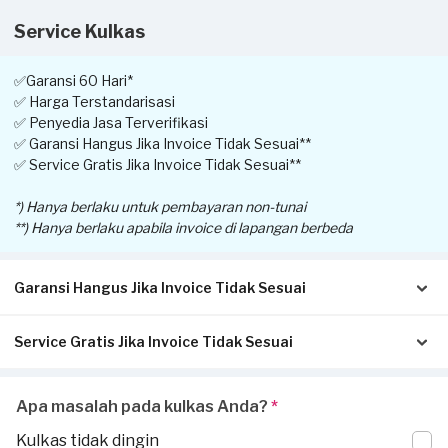
Service Kulkas
✅Garansi 60 Hari*
✅ Harga Terstandarisasi
✅ Penyedia Jasa Terverifikasi
✅ Garansi Hangus Jika Invoice Tidak Sesuai**
✅ Service Gratis Jika Invoice Tidak Sesuai**
*) Hanya berlaku untuk pembayaran non-tunai
**) Hanya berlaku apabila invoice di lapangan berbeda
Garansi Hangus Jika Invoice Tidak Sesuai
Service Gratis Jika Invoice Tidak Sesuai
Pastikan kwitansi/invoice yang diterbitkan dari Sejasa sesuai
dengan pengerjaan sesungguhnya di tempat Anda:
Invoice akan dikirimkan via Email / Whatsapp.
Apabila Anda menerima perbedaan invoice antara pengerjaan
Apa masalah pada kulkas Anda?
*
Jika tidak sesuai, garansi akan hangus.
service di lapangan dengan transaksi yang dilaporkan oleh
Jika ada pekerjaan tambahan ketika invoice sudah terbit, harus
Kulkas tidak dingin
Penyedia Jasa, silakan laporkan perbedaan invoice di aplikasi