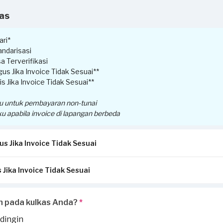
kas
ri*
ndarisasi
a Terverifikasi
us Jika Invoice Tidak Sesuai**
s Jika Invoice Tidak Sesuai**
ku untuk pembayaran non-tunai
ku apabila invoice di lapangan berbeda
s Jika Invoice Tidak Sesuai
 Jika Invoice Tidak Sesuai
ansi/invoice yang diterbitkan dari Sejasa sesuai dengan pengerjaa
a:
ikirimkan via Email / Whatsapp.
menerima perbedaan invoice antara pengerjaan service di lapangan
h pada kulkas Anda?
*
uai, garansi akan hangus.
 dilaporkan oleh Penyedia Jasa, silakan laporkan perbedaan invoice di
jaan tambahan ketika invoice sudah terbit, harus dilaporkan ke
hell
 dingin