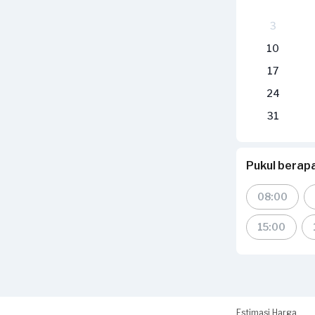
3
10
17
24
31
Pukul bera
08:00
15:00
Estimasi Harga