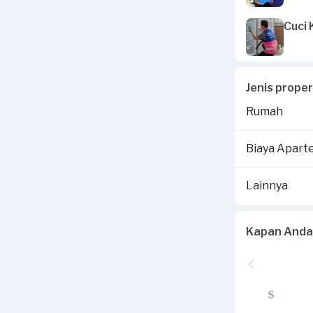
Cuci 
Jenis prope
Rumah
Biaya Apar
Lainnya
Kapan Anda
S