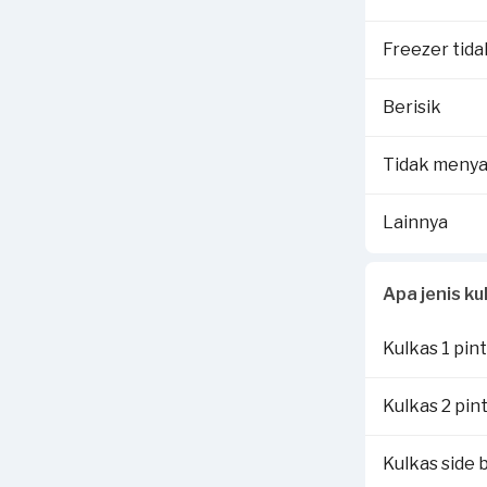
Selengkapnya 
Dengan melapo
Freezer tida
Rp250,000 sen
Berisik
Voucher terseb
detail cara kl
Tidak menya
Lainnya
Apa jenis k
Kulkas 1 pin
Kulkas 2 pin
Kulkas side b