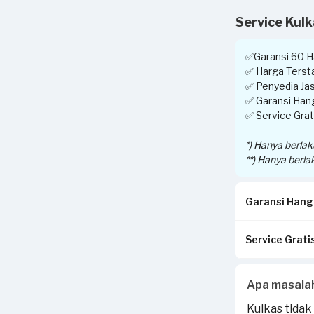
Service Kul
✅Garansi 60 Ha
✅ Harga Tersta
✅ Penyedia Jas
✅ Garansi Hang
✅ Service Grati
*) Hanya berla
**) Hanya berla
Garansi Hangu
Service Gratis
Pastikan kwit
di tempat And
Invoice akan d
Apabila Anda 
Apa masala
Jika tidak ses
transaksi yang
Jika ada peker
Kulkas tidak
Sejasa.