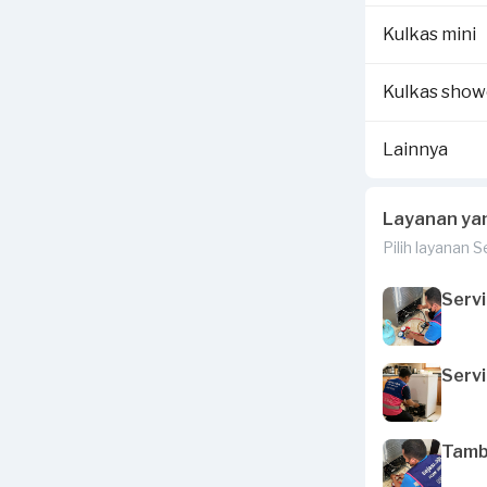
Kulkas mini
Kulkas sho
Lainnya
Layanan ya
Pilih layanan 
Servi
Servi
Tamba