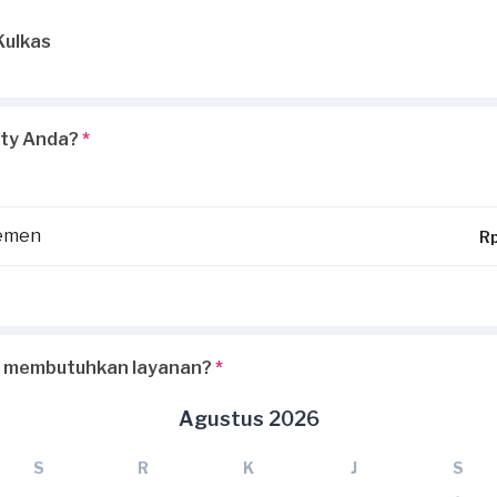
Kulkas
rty Anda?
*
temen
R
 membutuhkan layanan?
*
Agustus 2026
S
R
K
J
S