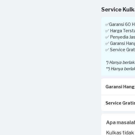
Service Kul
✅Garansi 60 Ha
✅ Harga Tersta
✅ Penyedia Jas
✅ Garansi Hang
✅ Service Grati
*) Hanya berla
**) Hanya berla
Garansi Hangu
Service Gratis
Pastikan kwit
di tempat And
Invoice akan d
Apabila Anda 
Apa masala
Jika tidak ses
transaksi yang
Jika ada peker
Kulkas tidak
Sejasa.