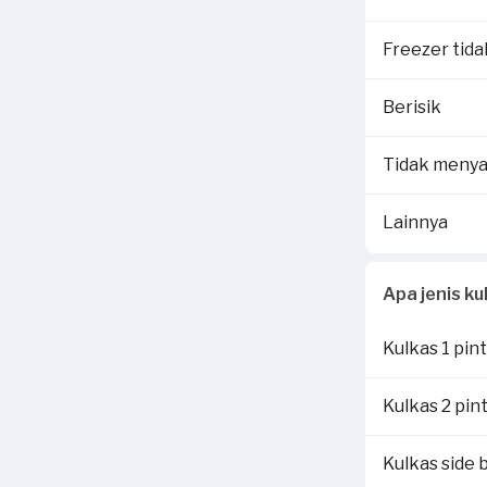
Selengkapnya 
Dengan melapo
Freezer tida
Rp250,000 sen
Berisik
Voucher terseb
detail cara kl
Tidak menya
Lainnya
Apa jenis k
Kulkas 1 pin
Kulkas 2 pin
Kulkas side b