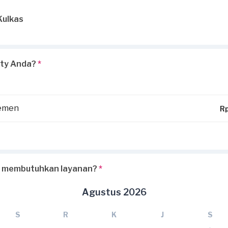
Kulkas
rty Anda?
*
temen
R
 membutuhkan layanan?
*
Agustus 2026
S
R
K
J
S