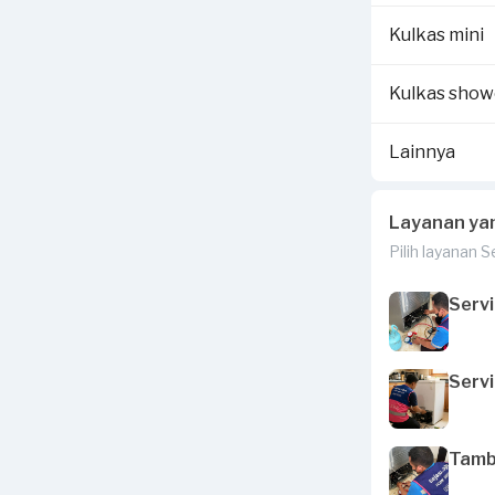
Kulkas mini
Kulkas sho
Lainnya
Layanan ya
Pilih layanan 
Servi
Servi
Tamba