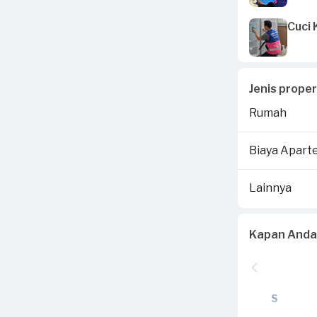
Cuci 
Jenis prope
Rumah
Biaya Apar
Lainnya
Kapan Anda
S