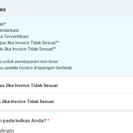
kas
ri*
ndarisasi
a Terverifikasi
us Jika Invoice Tidak Sesuai**
s Jika Invoice Tidak Sesuai**
ku untuk pembayaran non-tunai
ku apabila invoice di lapangan berbeda
s Jika Invoice Tidak Sesuai
 Jika Invoice Tidak Sesuai
ansi/invoice yang diterbitkan dari Sejasa sesuai dengan pengerjaa
a:
ikirimkan via Email / Whatsapp.
menerima perbedaan invoice antara pengerjaan service di lapangan
h pada kulkas Anda?
*
uai, garansi akan hangus.
 dilaporkan oleh Penyedia Jasa, silakan laporkan perbedaan invoice di
jaan tambahan ketika invoice sudah terbit, harus dilaporkan ke
hell
 dingin