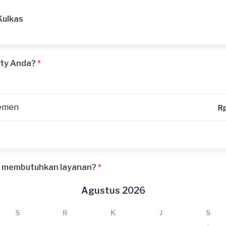
Kulkas
rty Anda?
*
temen
R
 membutuhkan layanan?
*
Agustus 2026
S
R
K
J
S