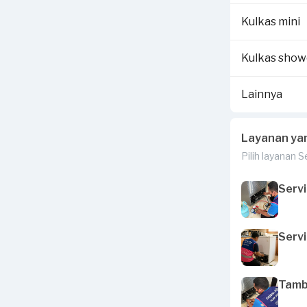
Kulkas mini
Kulkas sho
Lainnya
Layanan ya
Pilih layanan 
Servi
Servi
Tamba