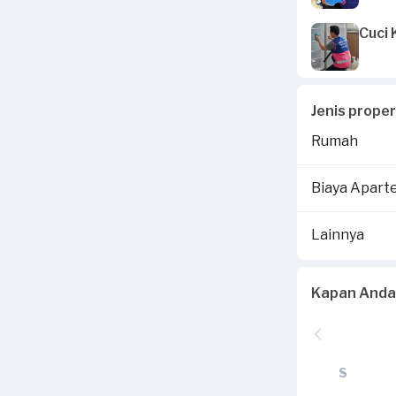
Cuci 
Jenis prope
Rumah
Biaya Apar
Lainnya
Kapan Anda
S