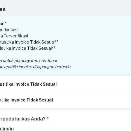
kas
ri*
ndarisasi
a Terverifikasi
us Jika Invoice Tidak Sesuai**
s Jika Invoice Tidak Sesuai**
ku untuk pembayaran non-tunai
ku apabila invoice di lapangan berbeda
s Jika Invoice Tidak Sesuai
 Jika Invoice Tidak Sesuai
ansi/invoice yang diterbitkan dari Sejasa sesuai dengan pengerjaa
a:
ikirimkan via Email / Whatsapp.
menerima perbedaan invoice antara pengerjaan service di lapangan
h pada kulkas Anda?
*
uai, garansi akan hangus.
 dilaporkan oleh Penyedia Jasa, silakan laporkan perbedaan invoice di
jaan tambahan ketika invoice sudah terbit, harus dilaporkan ke
hell
 dingin