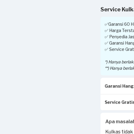
Service Kul
✅Garansi 60 Ha
✅ Harga Tersta
✅ Penyedia Jas
✅ Garansi Hang
✅ Service Grati
*) Hanya berla
**) Hanya berla
Garansi Hangu
Service Gratis
Pastikan kwit
di tempat And
Invoice akan d
Apabila Anda 
Apa masala
Jika tidak ses
transaksi yang
Jika ada peker
Kulkas tidak
Sejasa.