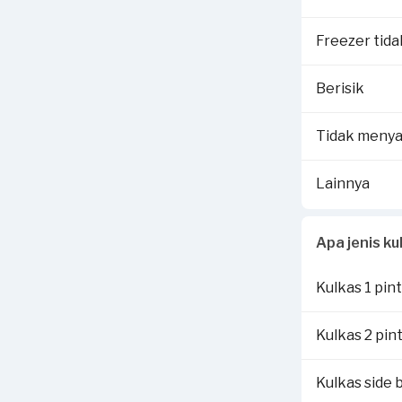
Selengkapnya 
Dengan melapo
Freezer tida
Rp250,000 sen
Berisik
Voucher terseb
detail cara kl
Tidak menya
Lainnya
Apa jenis k
Kulkas 1 pin
Kulkas 2 pin
Kulkas side b