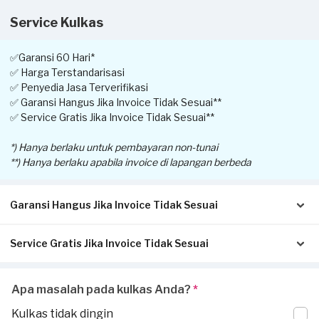
Service Kulkas
✅Garansi 60 Hari*
✅ Harga Terstandarisasi
✅ Penyedia Jasa Terverifikasi
✅ Garansi Hangus Jika Invoice Tidak Sesuai**
✅ Service Gratis Jika Invoice Tidak Sesuai**
*) Hanya berlaku untuk pembayaran non-tunai
**) Hanya berlaku apabila invoice di lapangan berbeda
Garansi Hangus Jika Invoice Tidak Sesuai
Service Gratis Jika Invoice Tidak Sesuai
Pastikan kwitansi/invoice yang diterbitkan dari Sejasa sesuai
dengan pengerjaan sesungguhnya di tempat Anda:
Invoice akan dikirimkan via Email / Whatsapp.
Apabila Anda menerima perbedaan invoice antara pengerjaan
Apa masalah pada kulkas Anda?
*
Jika tidak sesuai, garansi akan hangus.
service di lapangan dengan transaksi yang dilaporkan oleh
Jika ada pekerjaan tambahan ketika invoice sudah terbit, harus
Kulkas tidak dingin
Penyedia Jasa, silakan laporkan perbedaan invoice di aplikasi