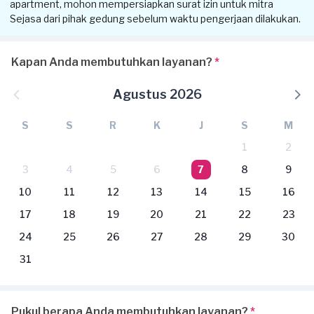
apartment, mohon mempersiapkan surat izin untuk mitra
Sejasa dari pihak gedung sebelum waktu pengerjaan dilakukan.
Kapan Anda membutuhkan layanan?
*
Agustus 2026
S
S
R
K
J
S
M
1
2
3
4
5
6
7
8
9
10
11
12
13
14
15
16
17
18
19
20
21
22
23
24
25
26
27
28
29
30
31
Pukul berapa Anda membutuhkan layanan?
*