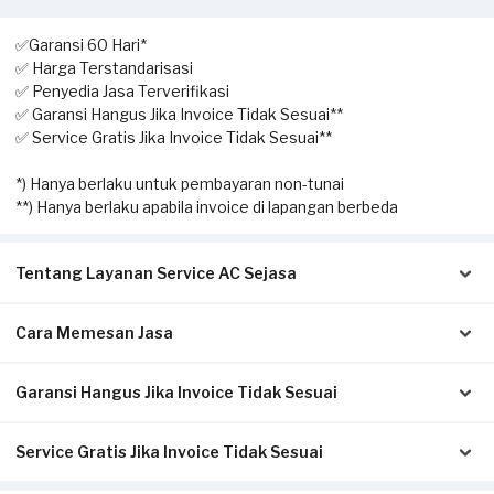
✅Garansi 60 Hari*
✅ Harga Terstandarisasi
✅ Penyedia Jasa Terverifikasi
✅ Garansi Hangus Jika Invoice Tidak Sesuai**
✅ Service Gratis Jika Invoice Tidak Sesuai**
*) Hanya berlaku untuk pembayaran non-tunai
**) Hanya berlaku apabila invoice di lapangan berbeda
Tentang Layanan Service AC Sejasa
Cara Memesan Jasa
Solusi terbaik untuk Anda yang membutuhkan jasa
pengecekan hingga perbaikan AC. Dengan layanan home
service ini, Anda dapat memesan kapan saja sesuai dengan
Garansi Hangus Jika Invoice Tidak Sesuai
Isi form sesuai detail kebutuhan Anda.
kebutuhan.
Pilih metode pembayaran pada laman konfirmasi (Non-Tunai
untuk bayar di awal, atau Tunai setelah servis selesai).
Service Gratis Jika Invoice Tidak Sesuai
Pastikan kwitansi/invoice yang diterbitkan dari Sejasa sesuai
Klik Pesan Sekarang untuk memproses pesanan.
Pekerjaan yang dapat dilakukan oleh mitra Sejasa adalah
dengan pengerjaan sesungguhnya di tempat Anda:
Tunggu konfirmasi pesanan dari Mitra Sejasa via WhatsApp.
pengecekan AC, cuci AC (pengecekan & pembersihan unit