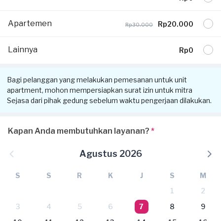
Apartemen
Rp20.000
Rp30.000
Lainnya
Rp0
Bagi pelanggan yang melakukan pemesanan untuk unit
apartment, mohon mempersiapkan surat izin untuk mitra
Sejasa dari pihak gedung sebelum waktu pengerjaan dilakukan.
Kapan Anda membutuhkan layanan?
*
Agustus 2026
S
S
R
K
J
S
M
1
2
3
4
5
6
7
8
9