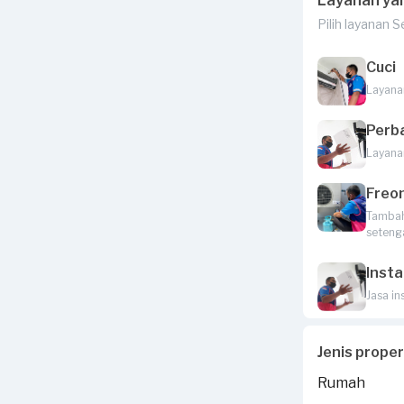
Layanan ya
Pilih layanan 
Cuci
Layana
Perb
Layana
Freo
Tambah 
seteng
Insta
Jasa in
Jenis prope
Rumah