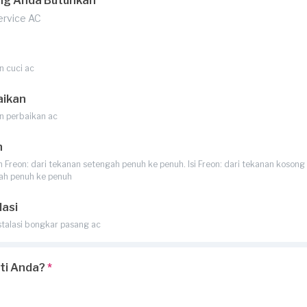
ng Anda Butuhkan
Service AC
n cuci ac
aikan
n perbaikan ac
n
Freon: dari tekanan setengah penuh ke penuh. Isi Freon: dari tekanan kosong 
ah penuh ke penuh
lasi
stalasi bongkar pasang ac
rti Anda?
*