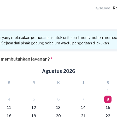
Rp
Rp30.000
n yang melakukan pemesanan untuk unit apartment, mohon memper
ra Sejasa dari pihak gedung sebelum waktu pengerjaan dilakukan.
 membutuhkan layanan?
*
Agustus 2026
S
R
K
J
S
1
4
5
6
7
8
11
12
13
14
15
18
19
20
21
22