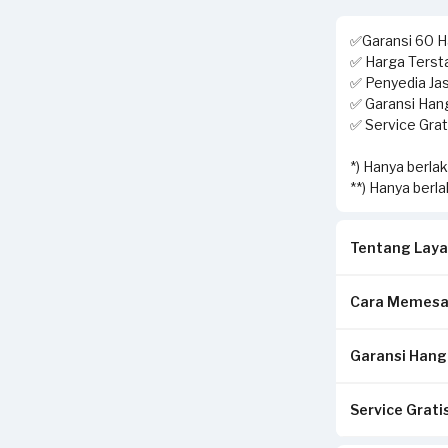
✅Garansi 60 Ha
✅ Harga Tersta
✅ Penyedia Jas
✅ Garansi Hang
✅ Service Grati
*) Hanya berla
**) Hanya berl
Tentang Laya
Cara Memesa
Solusi terbai
layanan home 
Garansi Hangu
Isi form sesua
Pekerjaan yan
Pilih metode p
setelah servis 
& pembersihan 
Service Gratis
Pastikan kwit
Klik Pesan S
freon, isi fre
di tempat And
Tunggu konfir
diperbaiki seg