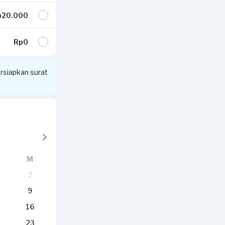
20.000
Rp0
siapkan surat
M
2
9
16
23