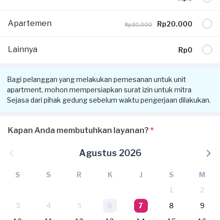
Apartemen
Rp20.000
Rp30.000
Lainnya
Rp0
Bagi pelanggan yang melakukan pemesanan untuk unit
apartment, mohon mempersiapkan surat izin untuk mitra
Sejasa dari pihak gedung sebelum waktu pengerjaan dilakukan.
Kapan Anda membutuhkan layanan?
*
Agustus 2026
S
S
R
K
J
S
M
1
2
3
4
5
6
7
8
9