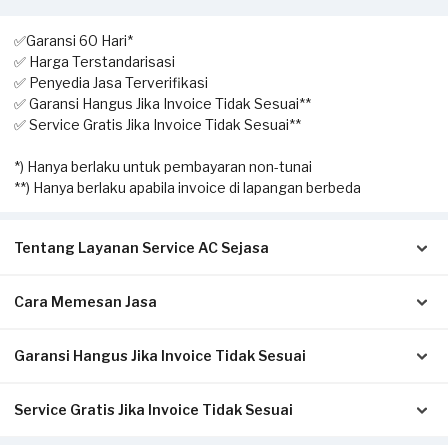
✅Garansi 60 Hari*
✅ Harga Terstandarisasi
✅ Penyedia Jasa Terverifikasi
✅ Garansi Hangus Jika Invoice Tidak Sesuai**
✅ Service Gratis Jika Invoice Tidak Sesuai**
*) Hanya berlaku untuk pembayaran non-tunai
**) Hanya berlaku apabila invoice di lapangan berbeda
Tentang Layanan Service AC Sejasa
Cara Memesan Jasa
Solusi terbaik untuk Anda yang membutuhkan jasa
pengecekan hingga perbaikan AC. Dengan layanan home
service ini, Anda dapat memesan kapan saja sesuai dengan
Garansi Hangus Jika Invoice Tidak Sesuai
Isi form sesuai detail kebutuhan Anda.
kebutuhan.
Pilih metode pembayaran pada laman konfirmasi (Non-Tunai
untuk bayar di awal, atau Tunai setelah servis selesai).
Service Gratis Jika Invoice Tidak Sesuai
Pastikan kwitansi/invoice yang diterbitkan dari Sejasa sesuai
Klik Pesan Sekarang untuk memproses pesanan.
Pekerjaan yang dapat dilakukan oleh mitra Sejasa adalah
dengan pengerjaan sesungguhnya di tempat Anda:
Tunggu konfirmasi pesanan dari Mitra Sejasa via WhatsApp.
pengecekan AC, cuci AC (pengecekan & pembersihan unit