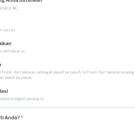
ng Anda Butuhkan
Service AC
n cuci ac
aikan
n perbaikan ac
n
Freon: dari tekanan setengah penuh ke penuh. Isi Freon: dari tekanan kosong 
ah penuh ke penuh
lasi
stalasi bongkar pasang ac
rti Anda?
*