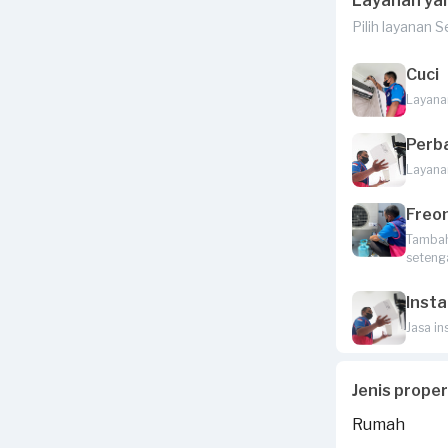
Layanan ya
Pilih layanan 
Cuci
Layana
Perb
Layana
Freo
Tambah 
seteng
Insta
Jasa in
Jenis prope
Rumah