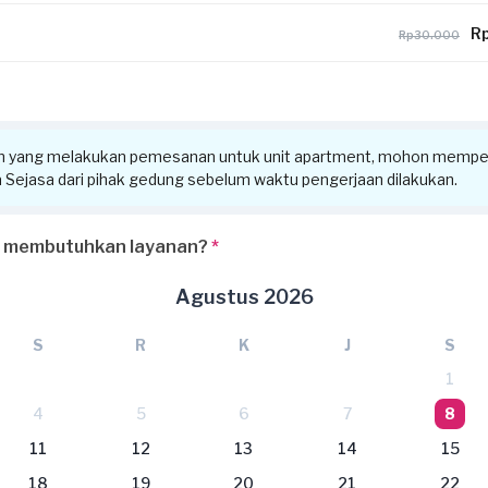
Rp
Rp30.000
n yang melakukan pemesanan untuk unit apartment, mohon memper
ra Sejasa dari pihak gedung sebelum waktu pengerjaan dilakukan.
 membutuhkan layanan?
*
Agustus 2026
S
R
K
J
S
1
4
5
6
7
8
11
12
13
14
15
18
19
20
21
22