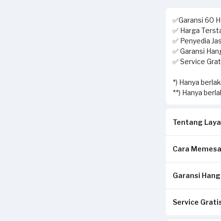
✅Garansi 60 Ha
✅ Harga Tersta
✅ Penyedia Jas
✅ Garansi Hang
✅ Service Grati
*) Hanya berla
**) Hanya berl
Tentang Laya
Cara Memesa
Solusi terbai
layanan home 
Garansi Hangu
Isi form sesua
Pekerjaan yan
Pilih metode p
setelah servis 
& pembersihan 
Service Gratis
Pastikan kwit
Klik Pesan S
freon, isi fre
di tempat And
Tunggu konfir
diperbaiki seg