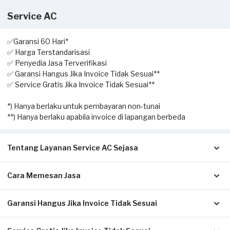
Service AC
✅Garansi 60 Hari*
✅ Harga Terstandarisasi
✅ Penyedia Jasa Terverifikasi
✅ Garansi Hangus Jika Invoice Tidak Sesuai**
✅ Service Gratis Jika Invoice Tidak Sesuai**
*) Hanya berlaku untuk pembayaran non-tunai
**) Hanya berlaku apabila invoice di lapangan berbeda
Tentang Layanan Service AC Sejasa
Cara Memesan Jasa
Solusi terbaik untuk Anda yang membutuhkan jasa
pengecekan hingga perbaikan AC. Dengan layanan home
service ini, Anda dapat memesan kapan saja sesuai dengan
Garansi Hangus Jika Invoice Tidak Sesuai
Isi form sesuai detail kebutuhan Anda.
kebutuhan.
Pilih metode pembayaran pada laman konfirmasi (Non-Tunai
untuk bayar di awal, atau Tunai setelah servis selesai).