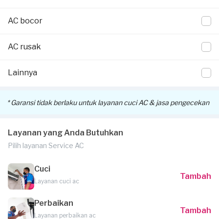
pekerjaan Anda.
AC bocor
Voucher tersebut akan dikirimkan melalui email atau
WhatsApp Official Sejasa, disertai informasi detail cara klaim
AC rusak
voucher dan pemakaiannya.
Lainnya
* Garansi tidak berlaku untuk layanan cuci AC & jasa pengecekan
Layanan yang Anda Butuhkan
Pilih layanan Service AC
Cuci
Tambah
Layanan cuci ac
Perbaikan
Tambah
Layanan perbaikan ac