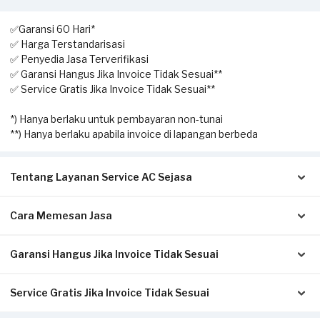
✅Garansi 60 Hari*
✅ Harga Terstandarisasi
✅ Penyedia Jasa Terverifikasi
✅ Garansi Hangus Jika Invoice Tidak Sesuai**
✅ Service Gratis Jika Invoice Tidak Sesuai**
*) Hanya berlaku untuk pembayaran non-tunai
**) Hanya berlaku apabila invoice di lapangan berbeda
Tentang Layanan Service AC Sejasa
Cara Memesan Jasa
Solusi terbaik untuk Anda yang membutuhkan jasa
pengecekan hingga perbaikan AC. Dengan layanan home
service ini, Anda dapat memesan kapan saja sesuai dengan
Garansi Hangus Jika Invoice Tidak Sesuai
Isi form sesuai detail kebutuhan Anda.
kebutuhan.
Pilih metode pembayaran pada laman konfirmasi (Non-Tunai
untuk bayar di awal, atau Tunai setelah servis selesai).
Service Gratis Jika Invoice Tidak Sesuai
Pastikan kwitansi/invoice yang diterbitkan dari Sejasa sesuai
Klik Pesan Sekarang untuk memproses pesanan.
Pekerjaan yang dapat dilakukan oleh mitra Sejasa adalah
dengan pengerjaan sesungguhnya di tempat Anda:
Tunggu konfirmasi pesanan dari Mitra Sejasa via WhatsApp.
pengecekan AC, cuci AC (pengecekan & pembersihan unit