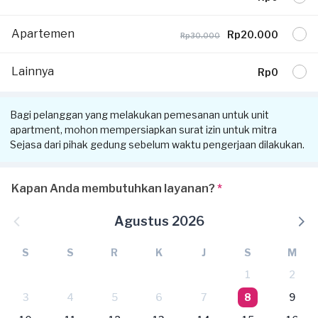
Apartemen
Rp20.000
Rp30.000
Lainnya
Rp0
Bagi pelanggan yang melakukan pemesanan untuk unit
apartment, mohon mempersiapkan surat izin untuk mitra
Sejasa dari pihak gedung sebelum waktu pengerjaan dilakukan.
Kapan Anda membutuhkan layanan?
*
Agustus 2026
S
S
R
K
J
S
M
1
2
3
4
5
6
7
8
9