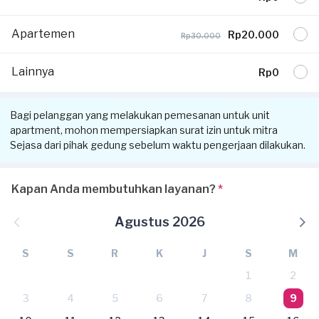
Apartemen
Rp20.000
Rp30.000
Lainnya
Rp0
Bagi pelanggan yang melakukan pemesanan untuk unit
apartment, mohon mempersiapkan surat izin untuk mitra
Sejasa dari pihak gedung sebelum waktu pengerjaan dilakukan.
Kapan Anda membutuhkan layanan?
*
Agustus 2026
S
S
R
K
J
S
M
1
2
3
4
5
6
7
8
9