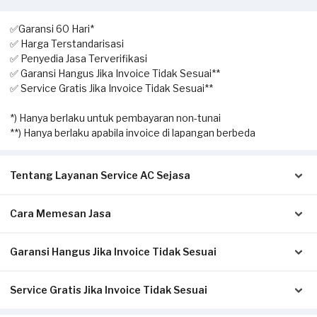
✅Garansi 60 Hari*
✅ Harga Terstandarisasi
✅ Penyedia Jasa Terverifikasi
✅ Garansi Hangus Jika Invoice Tidak Sesuai**
✅ Service Gratis Jika Invoice Tidak Sesuai**
*) Hanya berlaku untuk pembayaran non-tunai
**) Hanya berlaku apabila invoice di lapangan berbeda
Tentang Layanan Service AC Sejasa
Cara Memesan Jasa
Solusi terbaik untuk Anda yang membutuhkan jasa
pengecekan hingga perbaikan AC. Dengan layanan home
service ini, Anda dapat memesan kapan saja sesuai dengan
Garansi Hangus Jika Invoice Tidak Sesuai
Isi form sesuai detail kebutuhan Anda.
kebutuhan.
Pilih metode pembayaran pada laman konfirmasi (Non-Tunai
untuk bayar di awal, atau Tunai setelah servis selesai).
Service Gratis Jika Invoice Tidak Sesuai
Pastikan kwitansi/invoice yang diterbitkan dari Sejasa sesuai
Klik Pesan Sekarang untuk memproses pesanan.
Pekerjaan yang dapat dilakukan oleh mitra Sejasa adalah
dengan pengerjaan sesungguhnya di tempat Anda:
Tunggu konfirmasi pesanan dari Mitra Sejasa via WhatsApp.
pengecekan AC, cuci AC (pengecekan & pembersihan unit