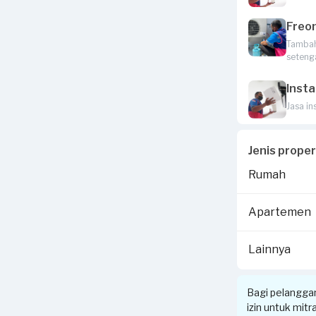
Freo
Tambah 
seteng
Insta
Jasa in
Jenis prope
Rumah
Apartemen
Lainnya
Bagi pelangga
izin untuk mit