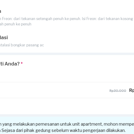
n
Freon: dari tekanan setengah penuh ke penuh. Isi Freon: dari tekanan kosong 
ah penuh ke penuh
lasi
stalasi bongkar pasang ac
rti Anda?
*
Rp
Rp30.000
n yang melakukan pemesanan untuk unit apartment, mohon memper
ra Sejasa dari pihak gedung sebelum waktu pengerjaan dilakukan.