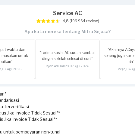
Service AC
4,8 (196.964 review)
Apa kata mereka tentang Mitra Sejasa?
epat waktu dan
“Akhirnya ACnya
“Terima kasih, AC sudah kembali
 masukan untuk
seneng juga kare
dingin setelah selesai di cuci”
baikan”
👍”
Ryan Adi Tamas, 07 Agu 2026
ia, 07 Agu 2026
Mega, 06 A
ri*
ndarisasi
a Terverifikasi
us Jika Invoice Tidak Sesuai**
s Jika Invoice Tidak Sesuai**
ku untuk pembayaran non-tunai