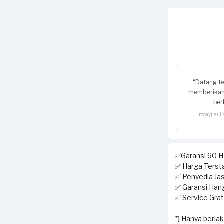
“Datang t
memberikan
per
rosayuaul
✅Garansi 60 Ha
✅ Harga Tersta
✅ Penyedia Jas
✅ Garansi Hang
✅ Service Grati
*) Hanya berla