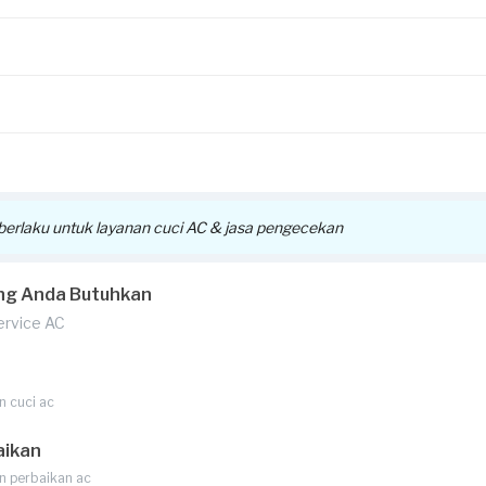
ut akan dikirimkan melalui email atau WhatsApp Official Sejasa, dis
aim voucher dan pemakaiannya.
k berlaku untuk layanan cuci AC & jasa pengecekan
ng Anda Butuhkan
Service AC
n cuci ac
aikan
n perbaikan ac