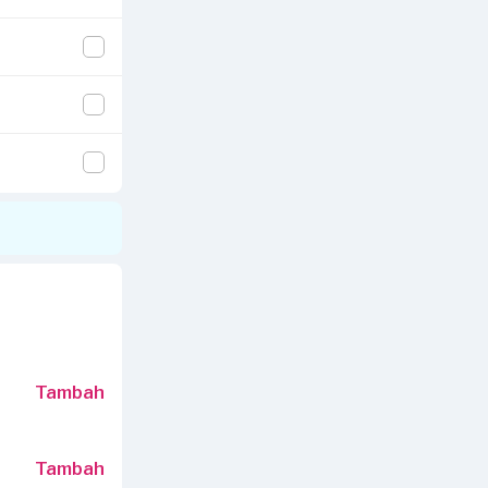
ertai informasi
Tambah
Tambah