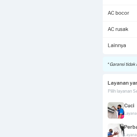
Voucher terseb
detail cara kl
AC bocor
AC rusak
Lainnya
* Garansi tida
Layanan ya
Pilih layanan 
Cuci
Layana
Perb
Layana