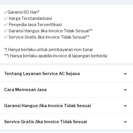
✅Garansi 60 Hari*
✅ Harga Terstandarisasi
✅ Penyedia Jasa Terverifikasi
✅ Garansi Hangus Jika Invoice Tidak Sesuai**
✅ Service Gratis Jika Invoice Tidak Sesuai**
*) Hanya berlaku untuk pembayaran non-tunai
**) Hanya berlaku apabila invoice di lapangan berbeda
Tentang Layanan Service AC Sejasa
Cara Memesan Jasa
Solusi terbaik untuk Anda yang membutuhkan jasa
pengecekan hingga perbaikan AC. Dengan layanan home
service ini, Anda dapat memesan kapan saja sesuai dengan
Garansi Hangus Jika Invoice Tidak Sesuai
Isi form sesuai detail kebutuhan Anda.
kebutuhan.
Pilih metode pembayaran pada laman konfirmasi (Non-Tunai
untuk bayar di awal, atau Tunai setelah servis selesai).
Service Gratis Jika Invoice Tidak Sesuai
Pastikan kwitansi/invoice yang diterbitkan dari Sejasa sesuai
Klik Pesan Sekarang untuk memproses pesanan.
Pekerjaan yang dapat dilakukan oleh mitra Sejasa adalah
dengan pengerjaan sesungguhnya di tempat Anda:
Tunggu konfirmasi pesanan dari Mitra Sejasa via WhatsApp.
pengecekan AC, cuci AC (pengecekan & pembersihan unit