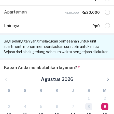
Apartemen
Rp20.000
Rp30.000
Lainnya
Rp0
Bagi pelanggan yang melakukan pemesanan untuk unit
apartment, mohon mempersiapkan surat izin untuk mitra
Sejasa dari pihak gedung sebelum waktu pengerjaan dilakukan.
Kapan Anda membutuhkan layanan?
*
Agustus 2026
S
S
R
K
J
S
M
1
2
3
4
5
6
7
8
9