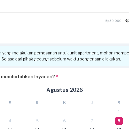
Rp
Rp30.000
n yang melakukan pemesanan untuk unit apartment, mohon memper
ra Sejasa dari pihak gedung sebelum waktu pengerjaan dilakukan.
 membutuhkan layanan?
*
Agustus 2026
S
R
K
J
S
1
4
5
6
7
8