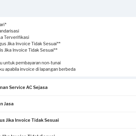
ri*
ndarisasi
a Terverifikasi
us Jika Invoice Tidak Sesuai**
s Jika Invoice Tidak Sesuai**
ku untuk pembayaran non-tunai
aku apabila invoice di lapangan berbeda
nan Service AC Sejasa
n Jasa
k untuk Anda yang membutuhkan jasa pengecekan hingga perbaikan
service ini, Anda dapat memesan kapan saja sesuai dengan kebutu
s Jika Invoice Tidak Sesuai
i detail kebutuhan Anda.
g dapat dilakukan oleh mitra Sejasa adalah pengecekan AC, cuci AC
embayaran pada laman konfirmasi (Non-Tunai untuk bayar di awal, at
selesai).
unit indoor & outdoor), vacuum & flushing AC (pembersihan saluran