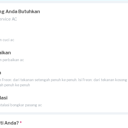
ng Anda Butuhkan
Service AC
n cuci ac
aikan
n perbaikan ac
n
Freon: dari tekanan setengah penuh ke penuh. Isi Freon: dari tekanan kosong 
ah penuh ke penuh
lasi
stalasi bongkar pasang ac
rti Anda?
*