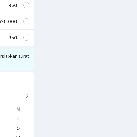
Rp0
20.000
Rp0
siapkan surat
M
2
9