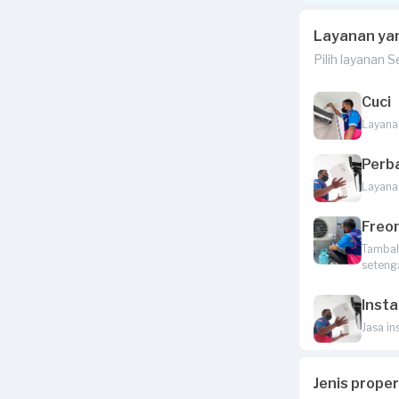
Layanan ya
Pilih layanan 
Cuci
Layana
Perb
Layana
Freo
Tambah 
seteng
Insta
Jasa in
Jenis prope