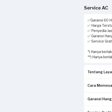
Service AC
✅Garansi 60 Ha
✅ Harga Tersta
✅ Penyedia Jas
✅ Garansi Hang
✅ Service Grati
*) Hanya berla
**) Hanya berl
Tentang Laya
Cara Memesa
Solusi terbai
layanan home 
Garansi Hangu
Isi form sesua
Pekerjaan yan
Pilih metode p
setelah servis 
& pembersihan 