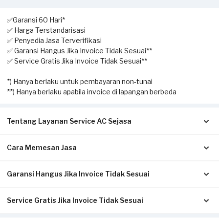
✅Garansi 60 Hari*
✅ Harga Terstandarisasi
✅ Penyedia Jasa Terverifikasi
✅ Garansi Hangus Jika Invoice Tidak Sesuai**
✅ Service Gratis Jika Invoice Tidak Sesuai**
*) Hanya berlaku untuk pembayaran non-tunai
**) Hanya berlaku apabila invoice di lapangan berbeda
Tentang Layanan Service AC Sejasa
Cara Memesan Jasa
Solusi terbaik untuk Anda yang membutuhkan jasa
pengecekan hingga perbaikan AC. Dengan layanan home
service ini, Anda dapat memesan kapan saja sesuai dengan
Garansi Hangus Jika Invoice Tidak Sesuai
Isi form sesuai detail kebutuhan Anda.
kebutuhan.
Pilih metode pembayaran pada laman konfirmasi (Non-Tunai
untuk bayar di awal, atau Tunai setelah servis selesai).
Service Gratis Jika Invoice Tidak Sesuai
Pastikan kwitansi/invoice yang diterbitkan dari Sejasa sesuai
Klik Pesan Sekarang untuk memproses pesanan.
Pekerjaan yang dapat dilakukan oleh mitra Sejasa adalah
dengan pengerjaan sesungguhnya di tempat Anda:
Tunggu konfirmasi pesanan dari Mitra Sejasa via WhatsApp.
pengecekan AC, cuci AC (pengecekan & pembersihan unit