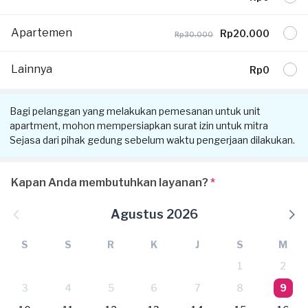
Apartemen
Rp20.000
Rp30.000
Lainnya
Rp0
Bagi pelanggan yang melakukan pemesanan untuk unit
apartment, mohon mempersiapkan surat izin untuk mitra
Sejasa dari pihak gedung sebelum waktu pengerjaan dilakukan.
Kapan Anda membutuhkan layanan?
*
Agustus 2026
S
S
R
K
J
S
M
1
2
3
4
5
6
7
8
9