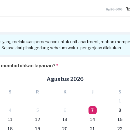
Rp
Rp30.000
n yang melakukan pemesanan untuk unit apartment, mohon memper
ra Sejasa dari pihak gedung sebelum waktu pengerjaan dilakukan.
 membutuhkan layanan?
*
Agustus 2026
S
R
K
J
S
1
4
5
6
7
8
11
12
13
14
15
18
19
20
21
22