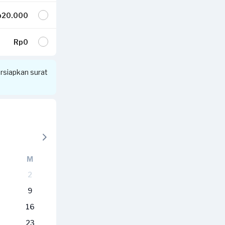
20.000
Rp0
siapkan surat
M
2
9
16
23