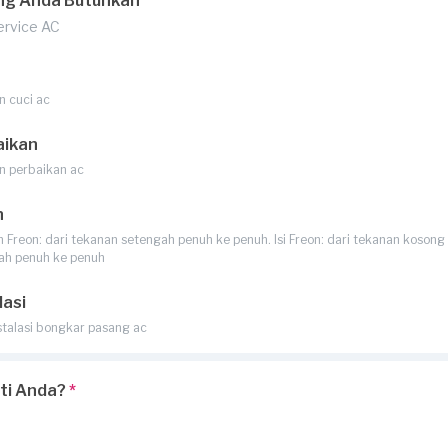
ng Anda Butuhkan
Service AC
n cuci ac
aikan
n perbaikan ac
n
Freon: dari tekanan setengah penuh ke penuh. Isi Freon: dari tekanan kosong 
ah penuh ke penuh
lasi
stalasi bongkar pasang ac
rti Anda?
*