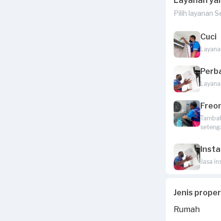
Layanan ya
Pilih layanan 
Cuci
Layana
Perb
Layana
Freo
Tambah 
seteng
Insta
Jasa in
Jenis prope
Rumah