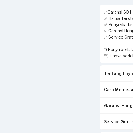
✅Garansi 60 Ha
✅ Harga Tersta
✅ Penyedia Jas
✅ Garansi Hang
✅ Service Grati
*) Hanya berla
**) Hanya berl
Tentang Laya
Cara Memesa
Solusi terbai
layanan home 
Garansi Hangu
Isi form sesua
Pekerjaan yan
Pilih metode p
setelah servis 
& pembersihan 
Service Gratis
Pastikan kwit
Klik Pesan S
freon, isi fre
di tempat And
Tunggu konfir
diperbaiki seg