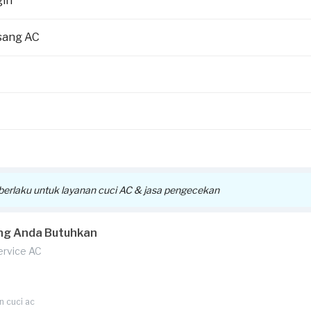
gin
ada di bagian
syarat dan ketentuan
ilai invoice pekerjaan Anda.
sang AC
ut akan dikirimkan melalui email atau WhatsApp Official Sejasa, dis
aim voucher dan pemakaiannya.
k berlaku untuk layanan cuci AC & jasa pengecekan
ng Anda Butuhkan
Service AC
n cuci ac