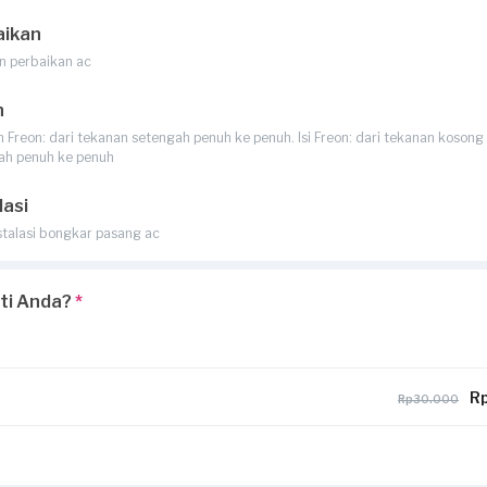
aikan
n perbaikan ac
n
Freon: dari tekanan setengah penuh ke penuh. Isi Freon: dari tekanan kosong 
ah penuh ke penuh
lasi
stalasi bongkar pasang ac
rti Anda?
*
Rp
Rp30.000