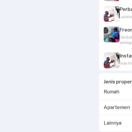
Perb
Layana
Freo
Tambah 
seteng
Insta
Jasa in
Jenis prope
Rumah
Apartemen
Lainnya