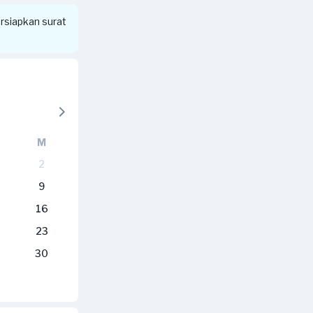
siapkan surat
M
2
9
16
23
30