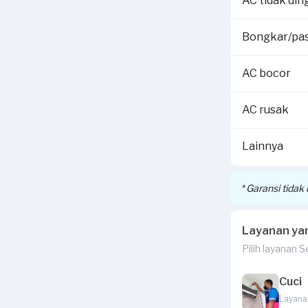
AC tidak din
Selengkapnya 
Rp250,000 sen
Bongkar/pa
Voucher terseb
detail cara kl
AC bocor
AC rusak
Lainnya
* Garansi tida
Layanan ya
Pilih layanan 
Cuci
Layana