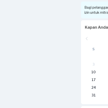
Bagi pelangga
izin untuk mit
Kapan Anda
S
3
10
17
24
31