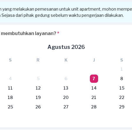
n yang melakukan pemesanan untuk unit apartment, mohon memper
ra Sejasa dari pihak gedung sebelum waktu pengerjaan dilakukan.
 membutuhkan layanan?
*
Agustus 2026
S
R
K
J
S
1
4
5
6
7
8
11
12
13
14
15
18
19
20
21
22
25
26
27
28
29