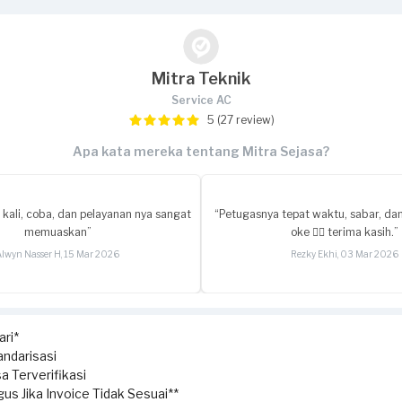
Mitra Teknik
Service AC
5 (27 review)
Apa kata mereka tentang Mitra Sejasa?
kali, coba, dan pelayanan nya sangat
“Petugasnya tepat waktu, sabar, dan
memuaskan”
oke 👍🏻 terima kasih.”
Alwyn Nasser H, 15 Mar 2026
Rezky Ekhi, 03 Mar 2026
ri*
ndarisasi
a Terverifikasi
us Jika Invoice Tidak Sesuai**