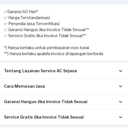
✅Garansi 60 Hari*
✅ Harga Terstandarisasi
✅ Penyedia Jasa Terverifikasi
✅ Garansi Hangus Jika Invoice Tidak Sesuai**
✅ Service Gratis Jika Invoice Tidak Sesuai**
*) Hanya berlaku untuk pembayaran non-tunai
**) Hanya berlaku apabila invoice di lapangan berbeda
Tentang Layanan Service AC Sejasa
Cara Memesan Jasa
Solusi terbaik untuk Anda yang membutuhkan jasa
pengecekan hingga perbaikan AC. Dengan layanan home
service ini, Anda dapat memesan kapan saja sesuai dengan
Garansi Hangus Jika Invoice Tidak Sesuai
Isi form sesuai detail kebutuhan Anda.
kebutuhan.
Pilih metode pembayaran pada laman konfirmasi (Non-Tunai
untuk bayar di awal, atau Tunai setelah servis selesai).
Service Gratis Jika Invoice Tidak Sesuai
Pastikan kwitansi/invoice yang diterbitkan dari Sejasa sesuai
Klik Pesan Sekarang untuk memproses pesanan.
Pekerjaan yang dapat dilakukan oleh mitra Sejasa adalah
dengan pengerjaan sesungguhnya di tempat Anda:
Tunggu konfirmasi pesanan dari Mitra Sejasa via WhatsApp.
pengecekan AC, cuci AC (pengecekan & pembersihan unit