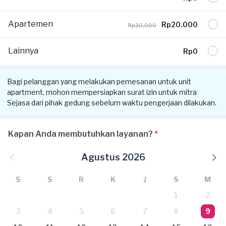
Apartemen
Rp20.000
Rp30.000
Lainnya
Rp0
Bagi pelanggan yang melakukan pemesanan untuk unit
apartment, mohon mempersiapkan surat izin untuk mitra
Sejasa dari pihak gedung sebelum waktu pengerjaan dilakukan.
Kapan Anda membutuhkan layanan?
*
Agustus 2026
S
S
R
K
J
S
M
1
2
3
4
5
6
7
8
9