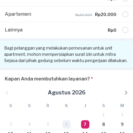
Apartemen
Rp20.000
Rp30.000
Lainnya
Rp0
Bagi pelanggan yang melakukan pemesanan untuk unit
apartment, mohon mempersiapkan surat izin untuk mitra
Sejasa dari pihak gedung sebelum waktu pengerjaan dilakukan.
Kapan Anda membutuhkan layanan?
*
Agustus 2026
S
S
R
K
J
S
M
1
2
3
4
5
6
7
8
9