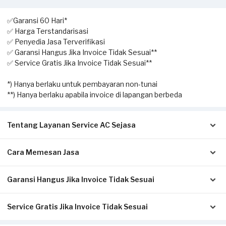
✅Garansi 60 Hari*
✅ Harga Terstandarisasi
✅ Penyedia Jasa Terverifikasi
✅ Garansi Hangus Jika Invoice Tidak Sesuai**
✅ Service Gratis Jika Invoice Tidak Sesuai**
*) Hanya berlaku untuk pembayaran non-tunai
**) Hanya berlaku apabila invoice di lapangan berbeda
Tentang Layanan Service AC Sejasa
Cara Memesan Jasa
Solusi terbaik untuk Anda yang membutuhkan jasa
pengecekan hingga perbaikan AC. Dengan layanan home
service ini, Anda dapat memesan kapan saja sesuai dengan
Garansi Hangus Jika Invoice Tidak Sesuai
Isi form sesuai detail kebutuhan Anda.
kebutuhan.
Pilih metode pembayaran pada laman konfirmasi (Non-Tunai
untuk bayar di awal, atau Tunai setelah servis selesai).
Service Gratis Jika Invoice Tidak Sesuai
Pastikan kwitansi/invoice yang diterbitkan dari Sejasa sesuai
Klik Pesan Sekarang untuk memproses pesanan.
Pekerjaan yang dapat dilakukan oleh mitra Sejasa adalah
dengan pengerjaan sesungguhnya di tempat Anda:
Tunggu konfirmasi pesanan dari Mitra Sejasa via WhatsApp.
pengecekan AC, cuci AC (pengecekan & pembersihan unit