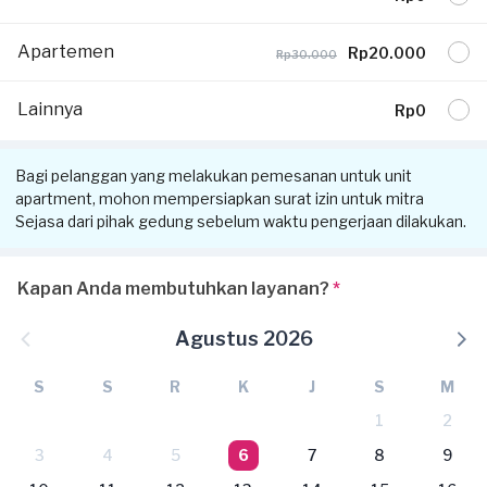
Apartemen
Rp20.000
Rp30.000
Lainnya
Rp0
Bagi pelanggan yang melakukan pemesanan untuk unit
apartment, mohon mempersiapkan surat izin untuk mitra
Sejasa dari pihak gedung sebelum waktu pengerjaan dilakukan.
Kapan Anda membutuhkan layanan?
*
Agustus 2026
S
S
R
K
J
S
M
1
2
3
4
5
6
7
8
9