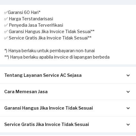
✅Garansi 60 Hari*
✅ Harga Terstandarisasi
✅ Penyedia Jasa Terverifikasi
✅ Garansi Hangus Jika Invoice Tidak Sesuai**
✅ Service Gratis Jika Invoice Tidak Sesuai**
*) Hanya berlaku untuk pembayaran non-tunai
**) Hanya berlaku apabila invoice di lapangan berbeda
Tentang Layanan Service AC Sejasa
Cara Memesan Jasa
Solusi terbaik untuk Anda yang membutuhkan jasa
pengecekan hingga perbaikan AC. Dengan layanan home
service ini, Anda dapat memesan kapan saja sesuai dengan
Garansi Hangus Jika Invoice Tidak Sesuai
Isi form sesuai detail kebutuhan Anda.
kebutuhan.
Pilih metode pembayaran pada laman konfirmasi (Non-Tunai
untuk bayar di awal, atau Tunai setelah servis selesai).
Service Gratis Jika Invoice Tidak Sesuai
Pastikan kwitansi/invoice yang diterbitkan dari Sejasa sesuai
Klik Pesan Sekarang untuk memproses pesanan.
Pekerjaan yang dapat dilakukan oleh mitra Sejasa adalah
dengan pengerjaan sesungguhnya di tempat Anda:
Tunggu konfirmasi pesanan dari Mitra Sejasa via WhatsApp.
pengecekan AC, cuci AC (pengecekan & pembersihan unit