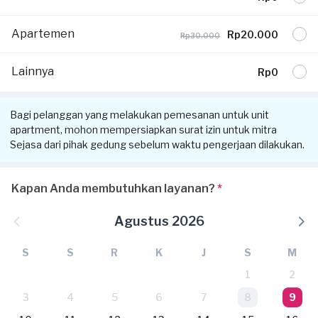
Apartemen
Rp20.000
Rp30.000
Lainnya
Rp0
Bagi pelanggan yang melakukan pemesanan untuk unit
apartment, mohon mempersiapkan surat izin untuk mitra
Sejasa dari pihak gedung sebelum waktu pengerjaan dilakukan.
Kapan Anda membutuhkan layanan?
*
Agustus 2026
S
S
R
K
J
S
M
1
2
3
4
5
6
7
8
9