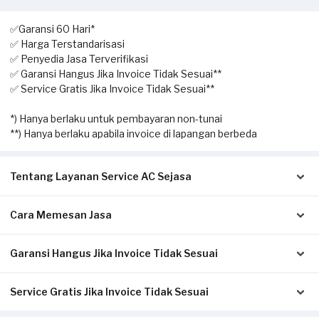
✅Garansi 60 Hari*
✅ Harga Terstandarisasi
✅ Penyedia Jasa Terverifikasi
✅ Garansi Hangus Jika Invoice Tidak Sesuai**
✅ Service Gratis Jika Invoice Tidak Sesuai**
*) Hanya berlaku untuk pembayaran non-tunai
**) Hanya berlaku apabila invoice di lapangan berbeda
Tentang Layanan Service AC Sejasa
Cara Memesan Jasa
Solusi terbaik untuk Anda yang membutuhkan jasa
pengecekan hingga perbaikan AC. Dengan layanan home
service ini, Anda dapat memesan kapan saja sesuai dengan
Garansi Hangus Jika Invoice Tidak Sesuai
Isi form sesuai detail kebutuhan Anda.
kebutuhan.
Pilih metode pembayaran pada laman konfirmasi (Non-Tunai
untuk bayar di awal, atau Tunai setelah servis selesai).
Service Gratis Jika Invoice Tidak Sesuai
Pastikan kwitansi/invoice yang diterbitkan dari Sejasa sesuai
Klik Pesan Sekarang untuk memproses pesanan.
Pekerjaan yang dapat dilakukan oleh mitra Sejasa adalah
dengan pengerjaan sesungguhnya di tempat Anda:
Tunggu konfirmasi pesanan dari Mitra Sejasa via WhatsApp.
pengecekan AC, cuci AC (pengecekan & pembersihan unit