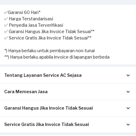
✅Garansi 60 Hari*
✅ Harga Terstandarisasi
✅ Penyedia Jasa Terverifikasi
✅ Garansi Hangus Jika Invoice Tidak Sesuai**
✅ Service Gratis Jika Invoice Tidak Sesuai**
*) Hanya berlaku untuk pembayaran non-tunai
**) Hanya berlaku apabila invoice di lapangan berbeda
Tentang Layanan Service AC Sejasa
Cara Memesan Jasa
Solusi terbaik untuk Anda yang membutuhkan jasa
pengecekan hingga perbaikan AC. Dengan layanan home
service ini, Anda dapat memesan kapan saja sesuai dengan
Garansi Hangus Jika Invoice Tidak Sesuai
Isi form sesuai detail kebutuhan Anda.
kebutuhan.
Pilih metode pembayaran pada laman konfirmasi (Non-Tunai
untuk bayar di awal, atau Tunai setelah servis selesai).
Service Gratis Jika Invoice Tidak Sesuai
Pastikan kwitansi/invoice yang diterbitkan dari Sejasa sesuai
Klik Pesan Sekarang untuk memproses pesanan.
Pekerjaan yang dapat dilakukan oleh mitra Sejasa adalah
dengan pengerjaan sesungguhnya di tempat Anda:
Tunggu konfirmasi pesanan dari Mitra Sejasa via WhatsApp.
pengecekan AC, cuci AC (pengecekan & pembersihan unit