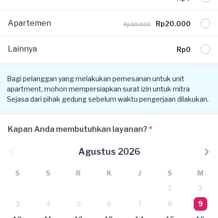
Apartemen
Rp20.000
Rp30.000
Lainnya
Rp0
Bagi pelanggan yang melakukan pemesanan untuk unit
apartment, mohon mempersiapkan surat izin untuk mitra
Sejasa dari pihak gedung sebelum waktu pengerjaan dilakukan.
Kapan Anda membutuhkan layanan?
*
Agustus 2026
S
S
R
K
J
S
M
1
2
3
4
5
6
7
8
9