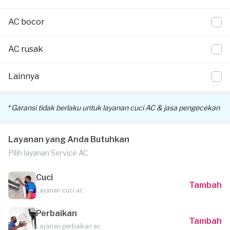
pekerjaan Anda.
AC bocor
Voucher tersebut akan dikirimkan melalui email atau
WhatsApp Official Sejasa, disertai informasi detail cara klaim
AC rusak
voucher dan pemakaiannya.
Lainnya
* Garansi tidak berlaku untuk layanan cuci AC & jasa pengecekan
Layanan yang Anda Butuhkan
Pilih layanan Service AC
Cuci
Tambah
Layanan cuci ac
Perbaikan
Tambah
Layanan perbaikan ac