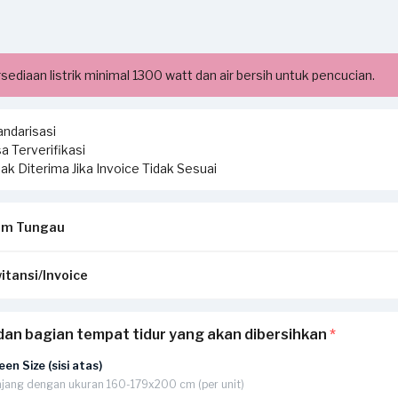
sediaan listrik minimal 1300 watt dan air bersih untuk pencucian.
ndarisasi
a Terverifikasi
ak Diterima Jika Invoice Tidak Sesuai
um Tungau
itansi/Invoice
 tungau dan sedot debu pada kasur atau spring bed Anda. Semua p
h penyedia jasa.
ansi/invoice yang diterbitkan dari Sejasa sesuai dengan pengerjaa
 dan bagian tempat tidur yang akan dibersihkan
*
ang bisa dilakukan:
a:
 tungau kasur
en Size (sisi atas)
tungau bantal kepala & guling
jang dengan ukuran 160-179x200 cm (per unit)
ikirimkan via Email / Whatsapp.