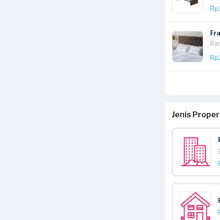
Rp
Fr
Ran
Rp
Jenis Prope