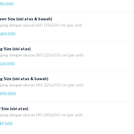
 tungau frame kasur
ai, komplain Anda tidak dapat dilayani dan diterima.
90.000
jaan tambahan ketika invoice sudah terbit, harus dilaporkan ke
hell
i atas termasuk pengerjaan sisi samping dan lipatan kasur, namun 
en Size (sisi atas & bawah)
ada di bagian
syarat dan ketentuan.
sur tidak dibalik). Pesan layanan sisi atas & bawah untuk vakum tun
jang dengan ukuran 160-179x200 cm (per unit)
160.000
g Size (sisi atas)
jang dengan ukuran 180-220x200 cm (per unit)
110.000
g Size (sisi atas & bawah)
jang dengan ukuran 180-220x200 cm (per unit)
200.000
l Size (sisi atas)
jang dengan ukuran 140-149x200 cm (per unit)
87.500