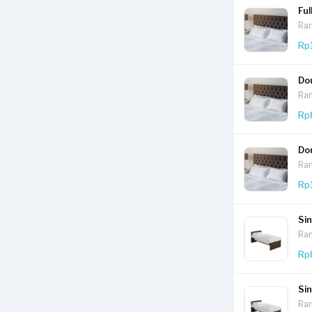
Ful
Ran
Rp
Dou
Ran
Rp
Dou
Ran
Rp
Sin
Ran
Rp
Sin
Ran