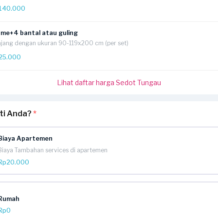
140.000
ame+4 bantal atau guling
jang dengan ukuran 90-119x200 cm (per set)
25.000
Lihat daftar harga Sedot Tungau
rti Anda?
*
Biaya Apartemen
Biaya Tambahan services di apartemen
Rp20.000
Rumah
Rp0