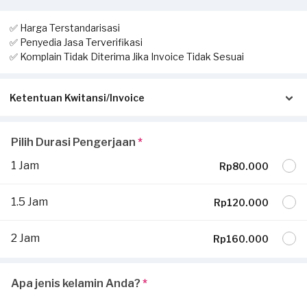
✅ Harga Terstandarisasi
✅ Penyedia Jasa Terverifikasi
✅ Komplain Tidak Diterima Jika Invoice Tidak Sesuai
Ketentuan Kwitansi/Invoice
Pastikan kwitansi/invoice yang diterbitkan dari Sejasa sesuai
Pilih Durasi Pengerjaan
*
dengan pengerjaan sesungguhnya di tempat Anda:
1 Jam
Rp80.000
Invoice akan dikirimkan via Email / Whatsapp.
Jika tidak sesuai, komplain Anda tidak dapat dilayani dan
1.5 Jam
Rp120.000
diterima.
Jika ada pekerjaan tambahan ketika invoice sudah terbit, harus
2 Jam
Rp160.000
dilaporkan ke
hello@sejasa.com
Selengkapnya ada di bagian
syarat dan ketentuan.
Apa jenis kelamin Anda?
*