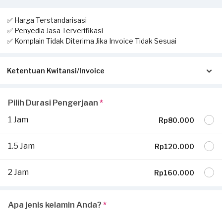
✅ Harga Terstandarisasi
✅ Penyedia Jasa Terverifikasi
✅ Komplain Tidak Diterima Jika Invoice Tidak Sesuai
Ketentuan Kwitansi/Invoice
Pastikan kwitansi/invoice yang diterbitkan dari Sejasa sesuai
Pilih Durasi Pengerjaan
*
dengan pengerjaan sesungguhnya di tempat Anda:
1 Jam
Rp80.000
Invoice akan dikirimkan via Email / Whatsapp.
Jika tidak sesuai, komplain Anda tidak dapat dilayani dan
1.5 Jam
Rp120.000
diterima.
Jika ada pekerjaan tambahan ketika invoice sudah terbit, harus
2 Jam
Rp160.000
dilaporkan ke
hello@sejasa.com
Selengkapnya ada di bagian
syarat dan ketentuan.
Apa jenis kelamin Anda?
*