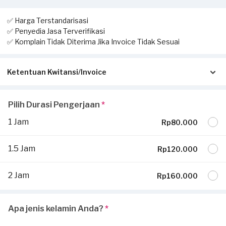
✅ Harga Terstandarisasi
✅ Penyedia Jasa Terverifikasi
✅ Komplain Tidak Diterima Jika Invoice Tidak Sesuai
Ketentuan Kwitansi/Invoice
Pastikan kwitansi/invoice yang diterbitkan dari Sejasa sesuai
Pilih Durasi Pengerjaan
*
dengan pengerjaan sesungguhnya di tempat Anda:
1 Jam
Rp80.000
Invoice akan dikirimkan via Email / Whatsapp.
Jika tidak sesuai, komplain Anda tidak dapat dilayani dan
1.5 Jam
Rp120.000
diterima.
Jika ada pekerjaan tambahan ketika invoice sudah terbit, harus
2 Jam
Rp160.000
dilaporkan ke
hello@sejasa.com
Selengkapnya ada di bagian
syarat dan ketentuan.
Apa jenis kelamin Anda?
*