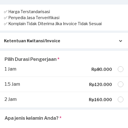
✅ Harga Terstandarisasi
✅ Penyedia Jasa Terverifikasi
✅ Komplain Tidak Diterima Jika Invoice Tidak Sesuai
Ketentuan Kwitansi/Invoice
Pastikan kwitansi/invoice yang diterbitkan dari Sejasa sesuai
Pilih Durasi Pengerjaan
*
dengan pengerjaan sesungguhnya di tempat Anda:
1 Jam
Rp80.000
Invoice akan dikirimkan via Email / Whatsapp.
Jika tidak sesuai, komplain Anda tidak dapat dilayani dan
1.5 Jam
Rp120.000
diterima.
Jika ada pekerjaan tambahan ketika invoice sudah terbit, harus
2 Jam
Rp160.000
dilaporkan ke
hello@sejasa.com
Selengkapnya ada di bagian
syarat dan ketentuan.
Apa jenis kelamin Anda?
*