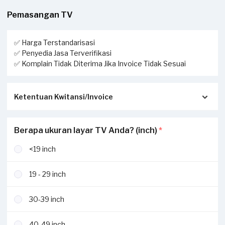
Pemasangan TV
✅ Harga Terstandarisasi
✅ Penyedia Jasa Terverifikasi
✅ Komplain Tidak Diterima Jika Invoice Tidak Sesuai
Ketentuan Kwitansi/Invoice
Pastikan kwitansi/invoice yang diterbitkan dari Sejasa
Berapa ukuran layar TV Anda? (inch)
*
sesuai dengan pengerjaan sesungguhnya di tempat Anda:
<19 inch
Invoice akan dikirimkan via Email / Whatsapp.
Jika tidak sesuai, komplain Anda tidak dapat dilayani dan
19 - 29 inch
diterima.
Jika ada pekerjaan tambahan ketika invoice sudah terbit,
30-39 inch
harus dilaporkan ke
hello@sejasa.com
40-49 inch