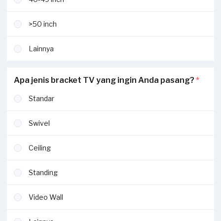
Selengkapnya ada di bagian
syarat dan ketentuan.
>50 inch
Lainnya
Apa jenis bracket TV yang ingin Anda pasang?
*
Standar
Swivel
Ceiling
Standing
Video Wall