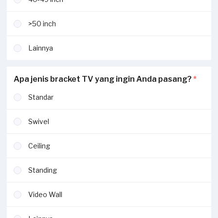
Selengkapnya ada di bagian
syarat dan ketentuan.
>50 inch
Lainnya
Apa jenis bracket TV yang ingin Anda pasang?
*
Standar
Swivel
Ceiling
Standing
Video Wall