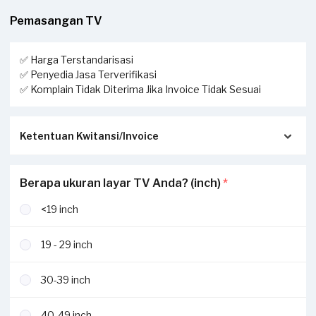
Pemasangan TV
✅ Harga Terstandarisasi
✅ Penyedia Jasa Terverifikasi
✅ Komplain Tidak Diterima Jika Invoice Tidak Sesuai
Ketentuan Kwitansi/Invoice
Pastikan kwitansi/invoice yang diterbitkan dari Sejasa
Berapa ukuran layar TV Anda? (inch)
*
sesuai dengan pengerjaan sesungguhnya di tempat Anda:
<19 inch
Invoice akan dikirimkan via Email / Whatsapp.
Jika tidak sesuai, komplain Anda tidak dapat dilayani dan
19 - 29 inch
diterima.
Jika ada pekerjaan tambahan ketika invoice sudah terbit,
30-39 inch
harus dilaporkan ke
hello@sejasa.com
40-49 inch