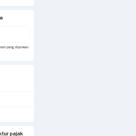
da
umen yang diijinkan
tur pajak