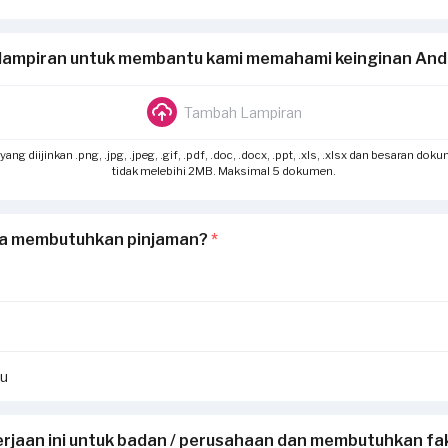
lampiran untuk membantu kami memahami keinginan An
Tambah Lampiran
g diijinkan .png, .jpg, .jpeg, .gif, .pdf, .doc, .docx, .ppt, .xls, .xlsx dan besaran dok
tidak melebihi 2MB. Maksimal 5 dokumen.
a membutuhkan pinjaman?
*
hu
rjaan ini untuk badan / perusahaan dan membutuhkan fak