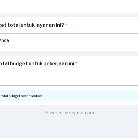
t total untuk layanan ini?
*
otal budget untuk pekerjaan ini
*
otal budget secara akurat
Powered by
sejasa.com