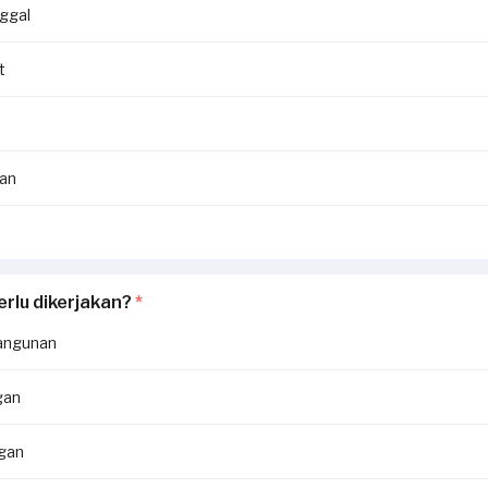
ggal
t
an
erlu dikerjakan?
*
angunan
gan
ngan