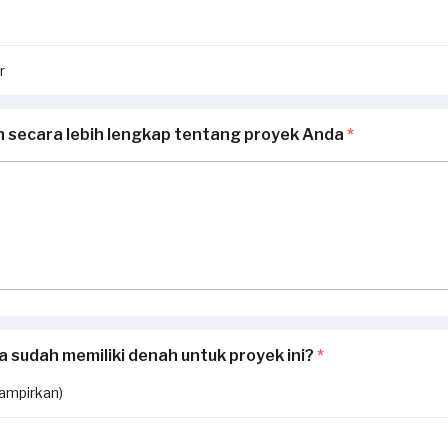
r
n secara lebih lengkap tentang proyek Anda
*
 sudah memiliki denah untuk proyek ini?
*
lampirkan)