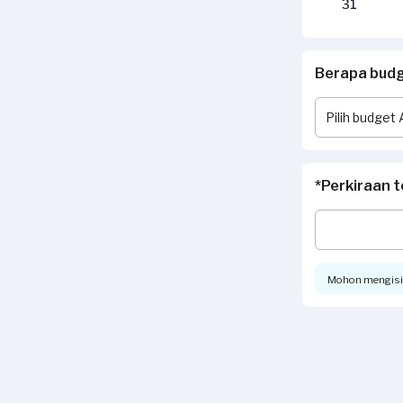
31
Berapa budge
*Perkiraan t
Mohon mengisi t