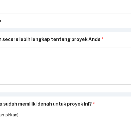
r
n secara lebih lengkap tentang proyek Anda
*
 sudah memiliki denah untuk proyek ini?
*
lampirkan)