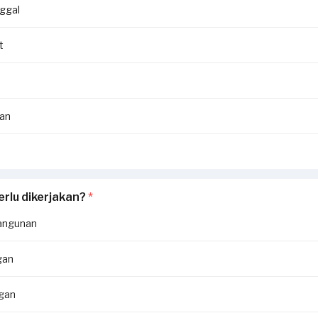
ggal
t
an
erlu dikerjakan?
*
angunan
gan
ngan