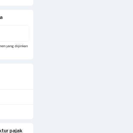
da
umen yang diijinkan
tur pajak