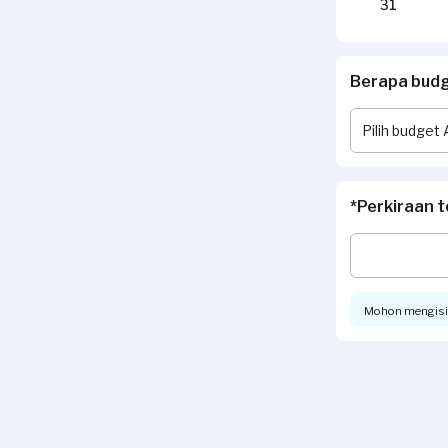
31
Berapa budge
*Perkiraan t
Mohon mengisi t