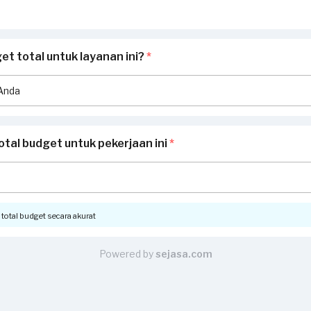
t total untuk layanan ini?
*
otal budget untuk pekerjaan ini
*
otal budget secara akurat
Powered by
sejasa.com