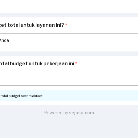
t total untuk layanan ini?
*
otal budget untuk pekerjaan ini
*
otal budget secara akurat
Powered by
sejasa.com