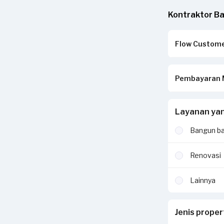
Kontraktor B
Flow Custom
Isi form ini s
Pembayaran M
Cek penawaran
Seleksi penawa
Ajak penyedia 
SejasaPay mer
Layanan ya
tidak berarti 
pihak netral 
dibayarkan se
Bangun ba
tidak melalui 
Renovasi
Untuk menget
Lainnya
Jenis prope