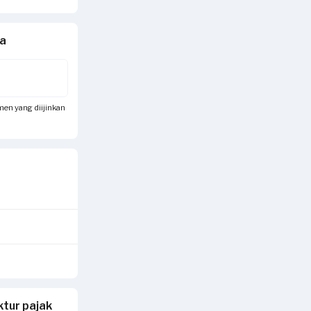
da
umen yang diijinkan
tur pajak