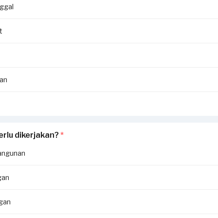
ggal
t
an
erlu dikerjakan?
*
angunan
gan
ngan