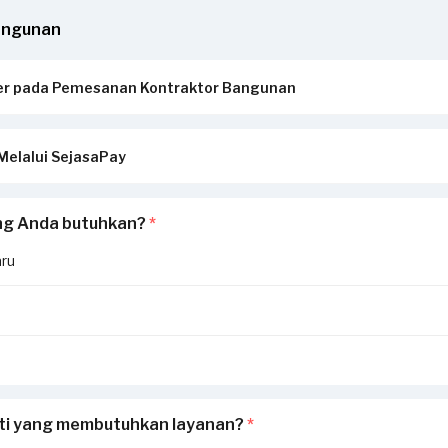
angunan
er pada Pemesanan Kontraktor Bangunan
esuai dengan yang Anda butuhkan
elalui SejasaPay
 pada aplikasi Sejasa, email, Whatsapp / SMS
ran, profil dan reputasi penyedia jasa
jasa berdiskusi dan survei dengan klik “PILIH PENAWARAN”. Klik “P
upakan platform Escrow (Rekening bersama) dimana Sejasa bertin
ng Anda butuhkan?
*
harus deal, namun agar penyedia jasa dapat menghubungi Bapak/Ibu
untuk memastikan Penyedia Jasa menyelesaikan pekerjaan dan dana
suai dengan kesepakatan kerja. Garansi akan hangun jika pembayara
ru
SejasaPay.
ahui skema pembayaran lewat SejasaPay bisa dicheck
disini
rti yang membutuhkan layanan?
*