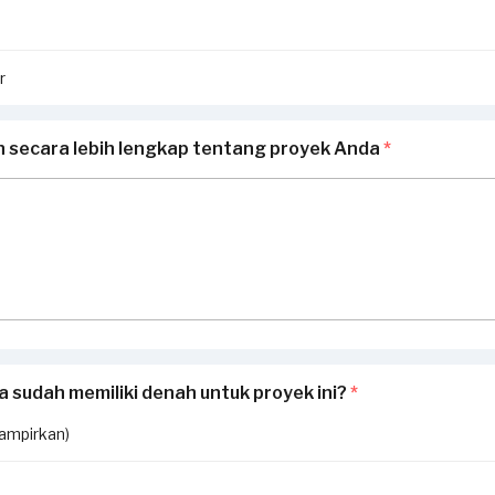
r
n secara lebih lengkap tentang proyek Anda
*
 sudah memiliki denah untuk proyek ini?
*
lampirkan)