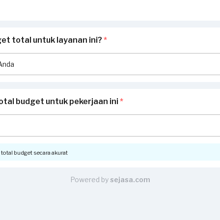
t total untuk layanan ini?
*
otal budget untuk pekerjaan ini
*
otal budget secara akurat
Powered by
sejasa.com