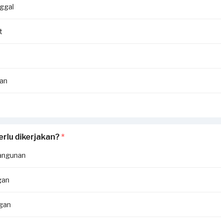
ggal
t
an
erlu dikerjakan?
*
angunan
gan
ngan