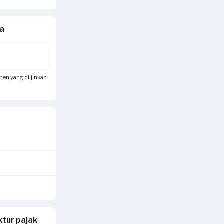
da
umen yang diijinkan
tur pajak