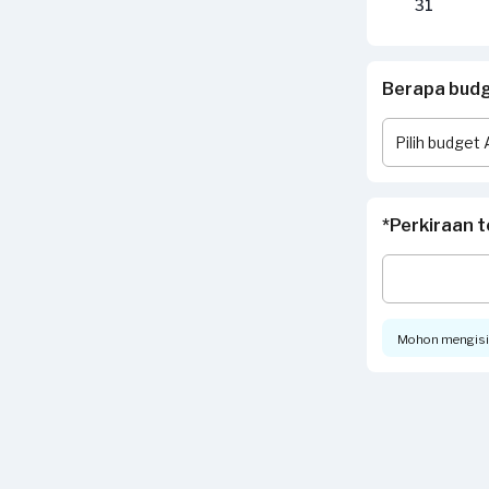
31
Berapa budge
*Perkiraan t
Mohon mengisi t