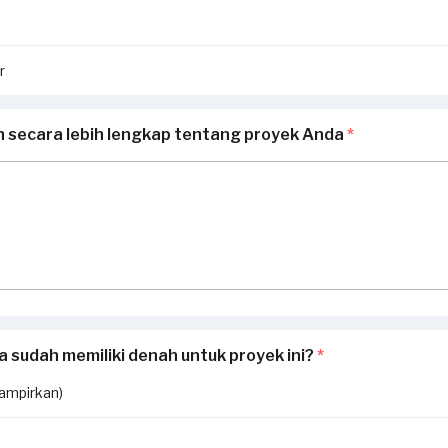
r
n secara lebih lengkap tentang proyek Anda
*
 sudah memiliki denah untuk proyek ini?
*
lampirkan)