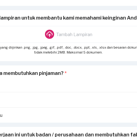
lampiran untuk membantu kami memahami keinginan An
Tambah Lampiran
g diijinkan .png, .jpg, .jpeg, .gif, .pdf, .doc, .docx, .ppt, .xls, .xlsx dan besaran dok
tidak melebihi 2MB. Maksimal 5 dokumen.
a membutuhkan pinjaman?
*
hu
rjaan ini untuk badan / perusahaan dan membutuhkan fak