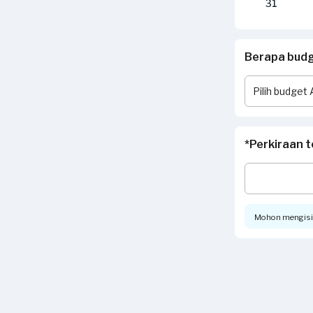
31
Berapa budge
*Perkiraan t
Mohon mengisi t