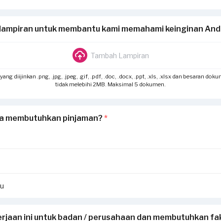
lampiran untuk membantu kami memahami keinginan An
Tambah Lampiran
g diijinkan .png, .jpg, .jpeg, .gif, .pdf, .doc, .docx, .ppt, .xls, .xlsx dan besaran dok
tidak melebihi 2MB. Maksimal 5 dokumen.
a membutuhkan pinjaman?
*
hu
rjaan ini untuk badan / perusahaan dan membutuhkan fak