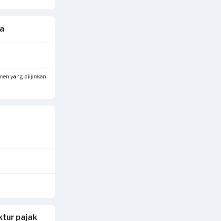
da
umen yang diijinkan
tur pajak