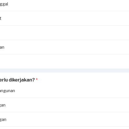
ggal
t
an
erlu dikerjakan?
*
angunan
gan
ngan