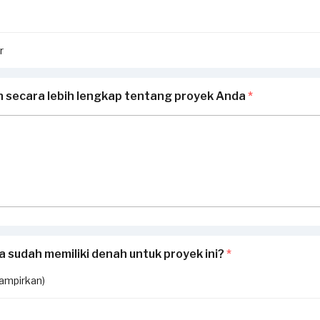
r
n secara lebih lengkap tentang proyek Anda
*
 sudah memiliki denah untuk proyek ini?
*
lampirkan)