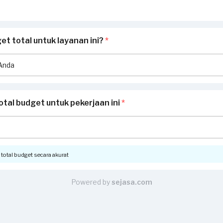
t total untuk layanan ini?
*
otal budget untuk pekerjaan ini
*
otal budget secara akurat
Powered by
sejasa.com