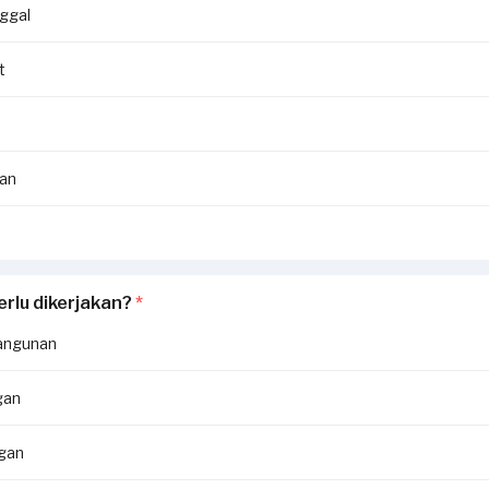
ggal
t
an
erlu dikerjakan?
*
angunan
gan
ngan