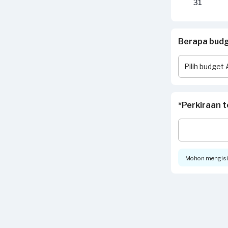
31
Berapa budge
*Perkiraan t
Mohon mengisi t