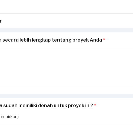
r
n secara lebih lengkap tentang proyek Anda
*
 sudah memiliki denah untuk proyek ini?
*
lampirkan)