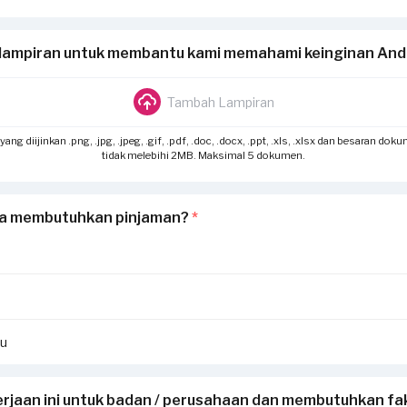
lampiran untuk membantu kami memahami keinginan An
Tambah Lampiran
g diijinkan .png, .jpg, .jpeg, .gif, .pdf, .doc, .docx, .ppt, .xls, .xlsx dan besaran dok
tidak melebihi 2MB. Maksimal 5 dokumen.
a membutuhkan pinjaman?
*
hu
rjaan ini untuk badan / perusahaan dan membutuhkan fak