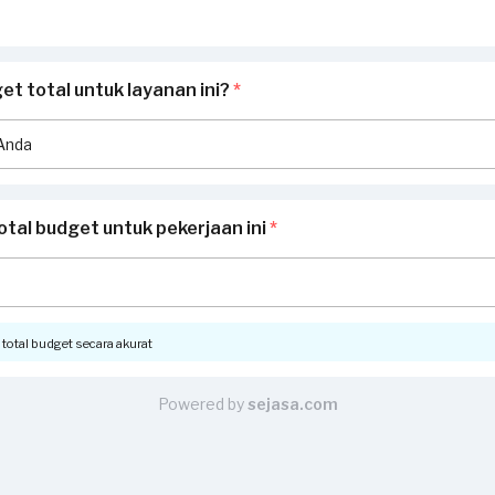
t total untuk layanan ini?
*
otal budget untuk pekerjaan ini
*
otal budget secara akurat
Powered by
sejasa.com