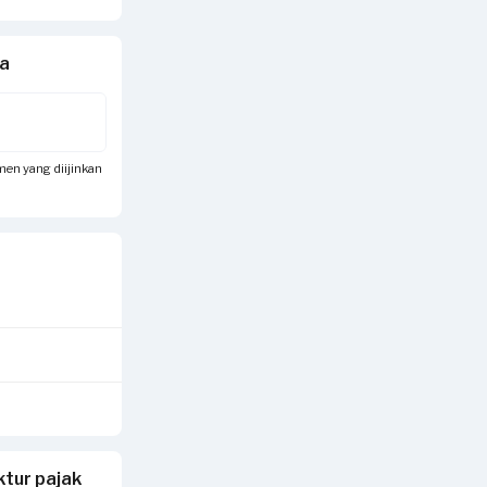
da
umen yang diijinkan
tur pajak