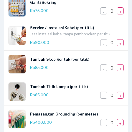
Ganti Sekring
0
Rp75.000
-
+
Service / Instalasi Kabel (per titik)
Jasa instalasi kabel tanpa pembobokan per titik
0
Rp90.000
-
+
Tambah Stop Kontak (per titik)
0
Rp85.000
-
+
Tambah Titik Lampu (per titik)
0
Rp85.000
-
+
Pemasangan Grounding (per meter)
0
Rp400.000
-
+