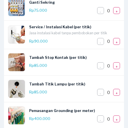
Ganti Sekring
0
Rp75.000
-
+
Service / Instalasi Kabel (per titik)
Jasa instalasi kabel tanpa pembobokan per titik
0
Rp90.000
-
+
Tambah Stop Kontak (per titik)
0
Rp85.000
-
+
Tambah Titik Lampu (per titik)
0
Rp85.000
-
+
Pemasangan Grounding (per meter)
0
Rp400.000
-
+