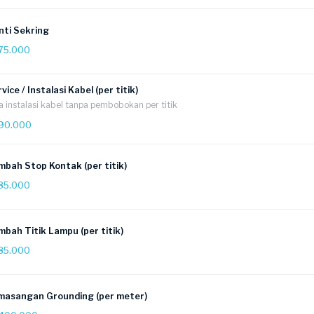
nti Sekring
75.000
vice / Instalasi Kabel (per titik)
a instalasi kabel tanpa pembobokan per titik
90.000
mbah Stop Kontak (per titik)
85.000
bah Titik Lampu (per titik)
85.000
masangan Grounding (per meter)