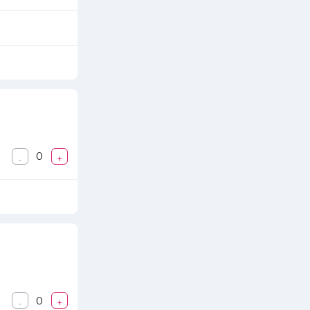
0
-
+
0
-
+