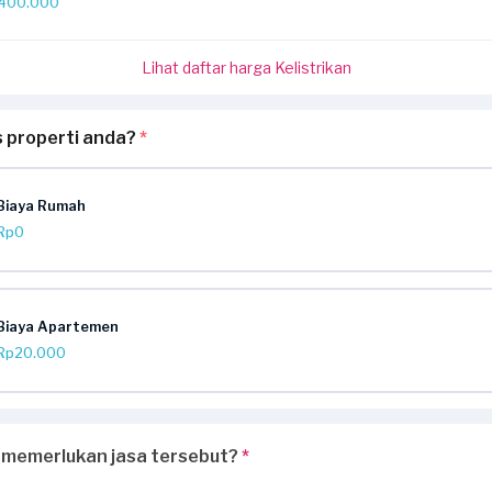
400.000
Lihat daftar harga Kelistrikan
s properti anda?
*
Biaya Rumah
Rp0
Biaya Apartemen
Rp20.000
 memerlukan jasa tersebut?
*