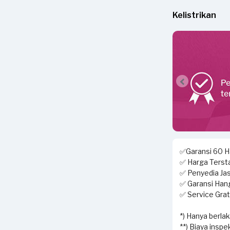
Kelistrikan
✅Garansi 60 Ha
✅ Harga Tersta
✅ Penyedia Jas
✅ Garansi Hang
✅ Service Grati
*) Hanya berla
**) Biaya inspe