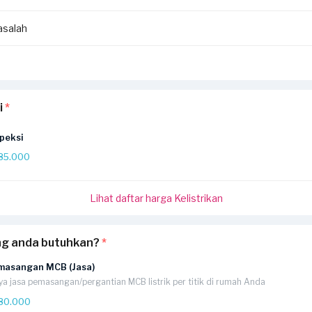
salah
i
*
peksi
85.000
Lihat daftar harga Kelistrikan
ng anda butuhkan?
*
masangan MCB (Jasa)
ya jasa pemasangan/pergantian MCB listrik per titik di rumah Anda
80.000