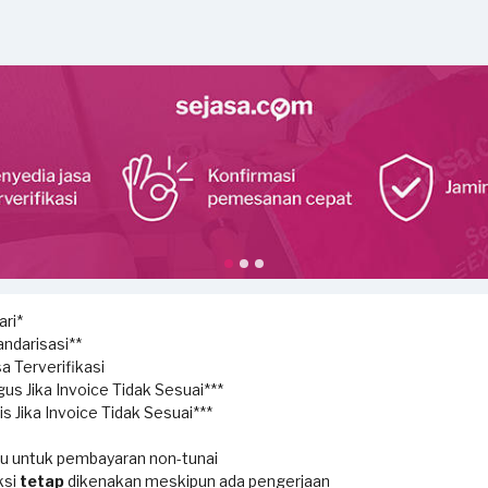
ri*
ndarisasi**
a Terverifikasi
us Jika Invoice Tidak Sesuai***
s Jika Invoice Tidak Sesuai***
ku untuk pembayaran non-tunai
ksi
tetap
dikenakan meskipun ada pengerjaan