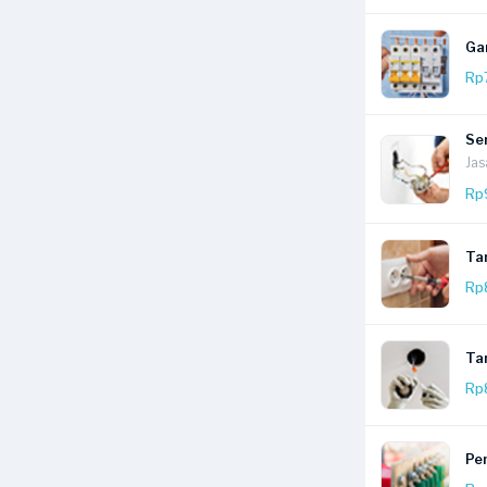
Ga
Rp
Ser
Jas
Rp
Ta
Rp
Tam
Rp
Pe