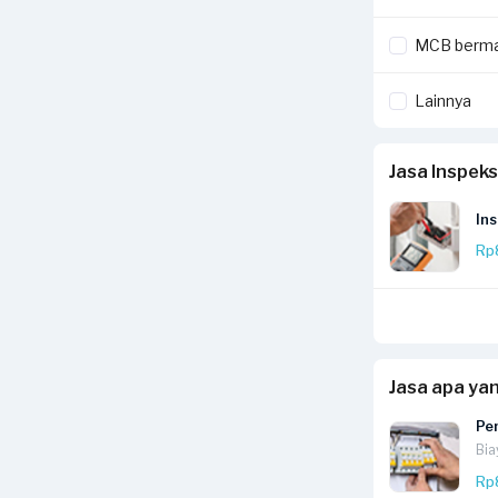
MCB berma
Lainnya
Jasa Inspeks
Ins
Rp
Jasa apa ya
Pe
Bia
Rp