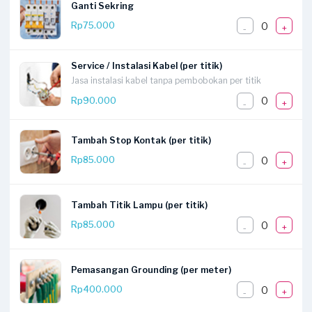
Ganti Sekring
0
Rp75.000
-
+
Service / Instalasi Kabel (per titik)
Jasa instalasi kabel tanpa pembobokan per titik
0
Rp90.000
-
+
Tambah Stop Kontak (per titik)
0
Rp85.000
-
+
Tambah Titik Lampu (per titik)
0
Rp85.000
-
+
Pemasangan Grounding (per meter)
0
Rp400.000
-
+