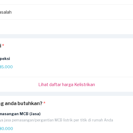
salah
i
*
peksi
85.000
Lihat daftar harga Kelistrikan
ng anda butuhkan?
*
masangan MCB (Jasa)
ya jasa pemasangan/pergantian MCB listrik per titik di rumah Anda
80.000