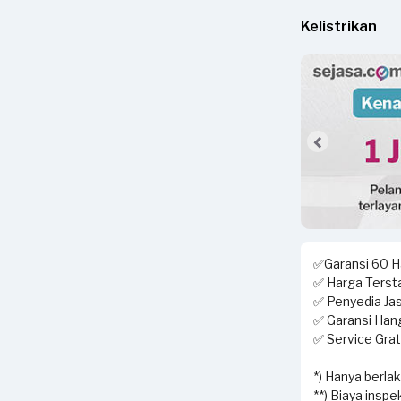
Kelistrikan
✅Garansi 60 Ha
✅ Harga Tersta
✅ Penyedia Jas
✅ Garansi Hang
✅ Service Grati
*) Hanya berla
**) Biaya inspe