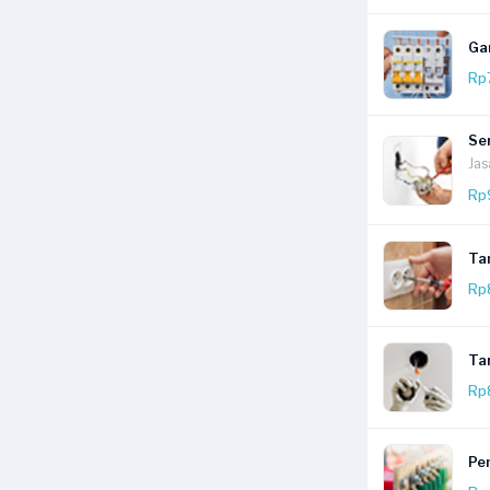
Ga
Rp
Ser
Jas
Rp
Ta
Rp
Tam
Rp
Pe