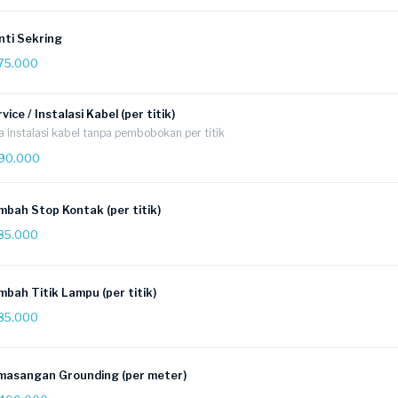
nti Sekring
75.000
vice / Instalasi Kabel (per titik)
a instalasi kabel tanpa pembobokan per titik
90.000
mbah Stop Kontak (per titik)
85.000
bah Titik Lampu (per titik)
85.000
masangan Grounding (per meter)