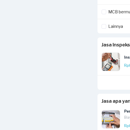
MCB berma
Lainnya
Jasa Inspeks
Ins
Rp
Jasa apa ya
Pe
Bia
Rp