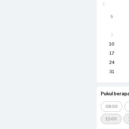
S
3
10
17
24
31
Pukul berap
08:00
15:00