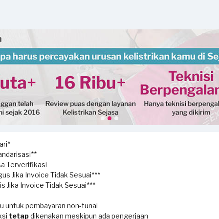
ri*
ndarisasi**
a Terverifikasi
us Jika Invoice Tidak Sesuai***
s Jika Invoice Tidak Sesuai***
ku untuk pembayaran non-tunai
ksi
tetap
dikenakan meskipun ada pengerjaan