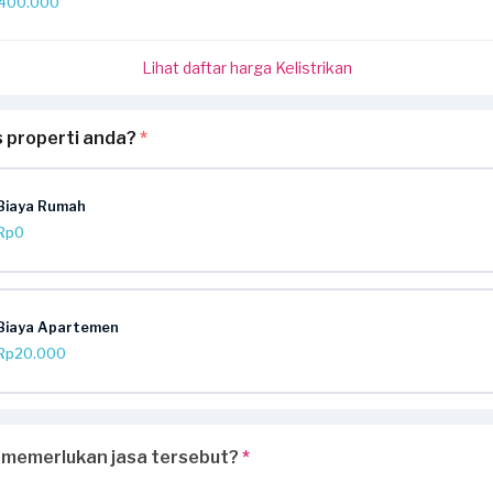
400.000
Lihat daftar harga Kelistrikan
s properti anda?
*
Biaya Rumah
Rp0
Biaya Apartemen
Rp20.000
 memerlukan jasa tersebut?
*