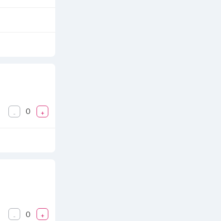
0
-
+
0
-
+