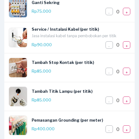
Ganti Sekring
0
Rp75.000
-
+
Service / Instalasi Kabel (per titik)
Jasa instalasi kabel tanpa pembobokan per titik
0
Rp90.000
-
+
Tambah Stop Kontak (per titik)
0
Rp85.000
-
+
Tambah Titik Lampu (per titik)
0
Rp85.000
-
+
Pemasangan Grounding (per meter)
0
Rp400.000
-
+