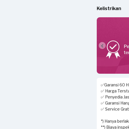
Kelistrikan
✅Garansi 60 Ha
✅ Harga Tersta
✅ Penyedia Jas
✅ Garansi Hang
✅ Service Grati
*) Hanya berla
**) Biaya inspe