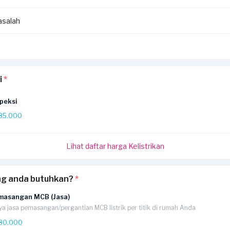
salah
i
*
peksi
85.000
Lihat daftar harga Kelistrikan
ng anda butuhkan?
*
masangan MCB (Jasa)
ya jasa pemasangan/pergantian MCB listrik per titik di rumah Anda
80.000