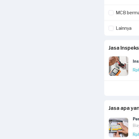
MCB berma
Lainnya
Jasa Inspeks
Ins
Rp
Jasa apa ya
Pe
Bia
Rp