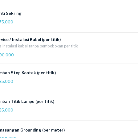
nti Sekring
75.000
vice / Instalasi Kabel (per titik)
a instalasi kabel tanpa pembobokan per titik
90.000
mbah Stop Kontak (per titik)
85.000
bah Titik Lampu (per titik)
85.000
masangan Grounding (per meter)