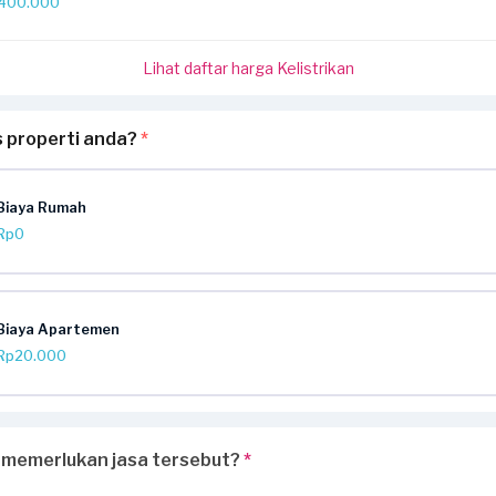
400.000
Lihat daftar harga Kelistrikan
s properti anda?
*
Biaya Rumah
Rp0
Biaya Apartemen
Rp20.000
 memerlukan jasa tersebut?
*