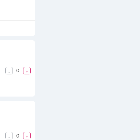
0
-
+
0
-
+