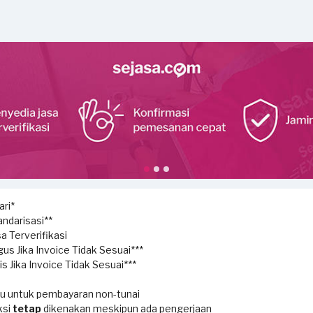
ri*
ndarisasi**
a Terverifikasi
us Jika Invoice Tidak Sesuai***
s Jika Invoice Tidak Sesuai***
ku untuk pembayaran non-tunai
ksi
tetap
dikenakan meskipun ada pengerjaan