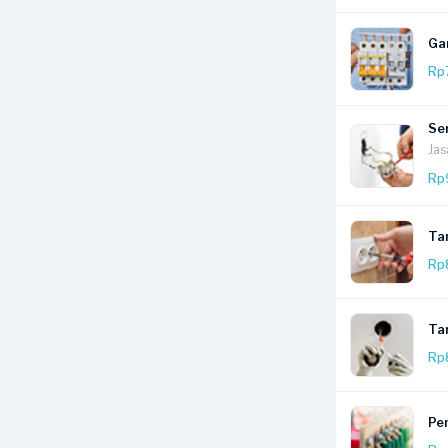
Ga
Rp
Ser
Jas
Rp
Ta
Rp
Tam
Rp
Pe