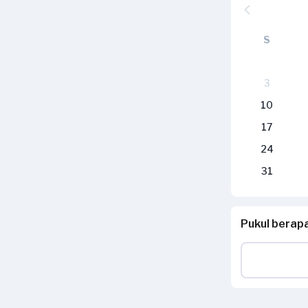
S
3
10
17
24
31
Pukul berap