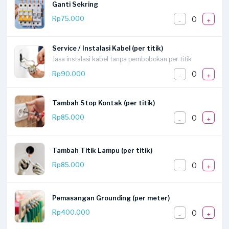
Ganti Sekring
0
Rp75.000
-
+
Service / Instalasi Kabel (per titik)
Jasa instalasi kabel tanpa pembobokan per titik
0
Rp90.000
-
+
Tambah Stop Kontak (per titik)
0
Rp85.000
-
+
Tambah Titik Lampu (per titik)
0
Rp85.000
-
+
Pemasangan Grounding (per meter)
0
Rp400.000
-
+